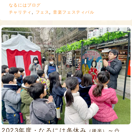
なるにはブログ
チャリティ
,
フェス
,
音楽フェスティバル
2023年度・なるには冬休み
～⛄
（後半）