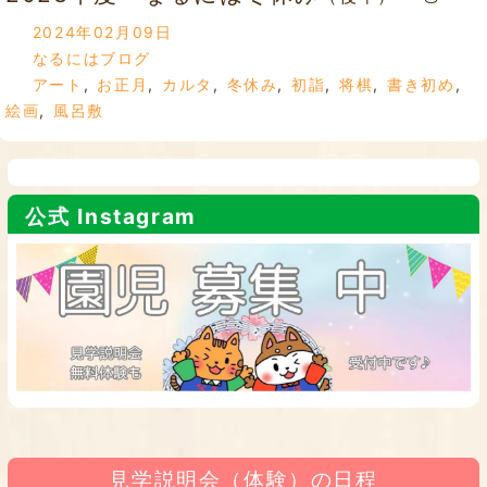
2024年02月09日
なるにはブログ
アート
,
お正月
,
カルタ
,
冬休み
,
初詣
,
将棋
,
書き初め
,
絵画
,
風呂敷
公式 Instagram
見学説明会（体験）の日程