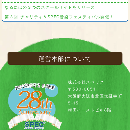
なるにはの３つのスクールサイトをリリース
第３回 チャリティ＆SPEC音楽フェスティバル開催！
運営本部について
株式会社スペック
〒530-0051
大阪府大阪市北区太融寺町
5-15
梅田イーストビル8階