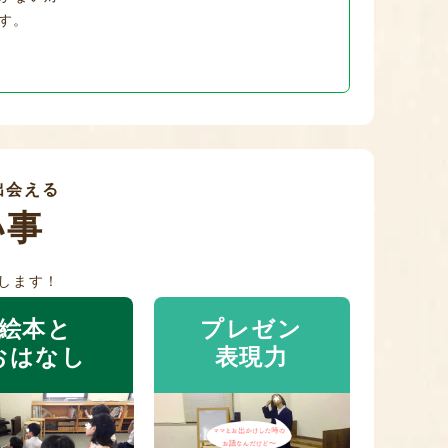
す。
出会える
い事
します！
絵本と
プレゼン
おはなし
表現力