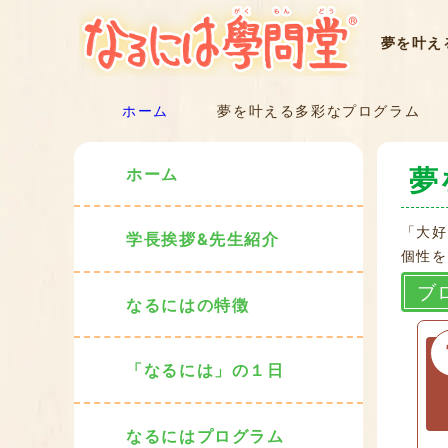
夢を叶え
ホーム
夢を叶える多彩なプログラム
夢
ホーム
「大好
学長挨拶&先生紹介
個性を
ブ
なるにはの特徴
「なるには」の１日
なるにはプログラム