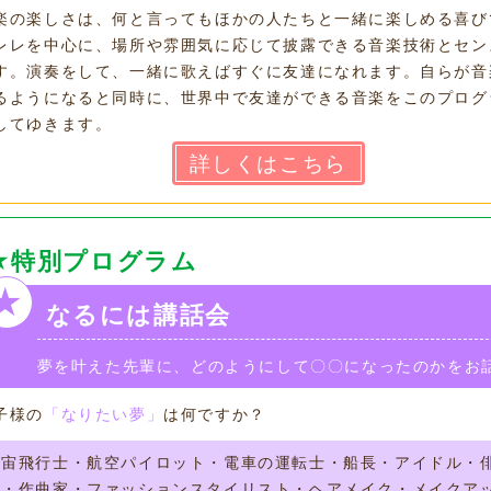
楽の楽しさは、何と言ってもほかの人たちと一緒に楽しめる喜び
レレを中心に、場所や雰囲気に応じて披露できる音楽技術とセン
す。演奏をして、一緒に歌えばすぐに友達になれます。自らが音
るようになると同時に、世界中で友達ができる音楽をこのプログ
してゆきます。
詳しくはこちら
★特別プログラム
★
なるには講話会
夢を叶えた先輩に、どのようにして〇〇になったのかをお
子様の
「なりたい夢」
は何ですか？
宇宙飛行士・航空パイロット・電車の運転士・船長・アイドル・
督・作曲家・ファッションスタイリスト・ヘアメイク・メイクア