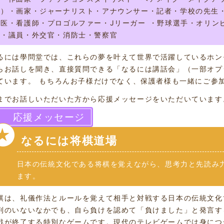
家）・画家・ジャーナリスト・アナウンサー・記者・学校の先生
獣医・看護師・プロゴルファー・Jリーガー ・野球選手・オリン
長・議員・外交官・消防士・警察官
るには學問堂では、これらの夢を叶えて世界で活躍しているホン
らお話しを聞き、直接質問できる「なるには講話会」（一部オプ
ています。 もちろんお子様だけでなく、保護者様も一緒にご参
までお話しいただいた方から応援メッセージをいただいています
応援メッセージ
★
なるには将棋道場
日本の伝統文化である将棋を覚えながら、思考力と先読み
ます。
棋は、礼儀作法とルールを覚えて相手と対戦する日本の伝統文化
判のいないなかでも、自ら負けを認めて「負けました」と発言す
戦が終了する特別なゲームです。現代のテレビゲームでは身につ