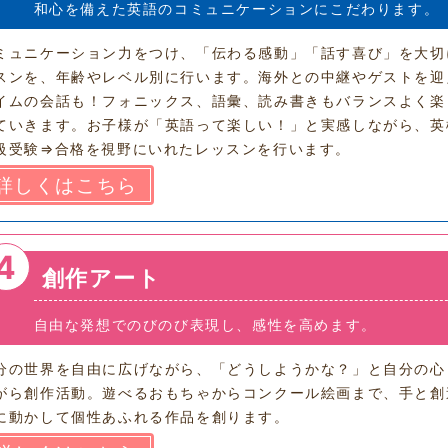
和心を備えた英語のコミュニケーションにこだわります。
ミュニケーション力をつけ、「伝わる感動」「話す喜び」を大切
スンを、年齢やレベル別に行います。海外との中継やゲストを迎
イムの会話も！フォニックス、語彙、読み書きもバランスよく楽
ていきます。お子様が「英語って楽しい！」と実感しながら、英
級受験⇒合格を視野にいれたレッスンを行います。
詳しくはこちら
4
創作アート
自由な発想でのびのび表現し、感性を高めます。
分の世界を自由に広げながら、「どうしようかな？」と自分の心
がら創作活動。遊べるおもちゃからコンクール絵画まで、手と創
に動かして個性あふれる作品を創ります。