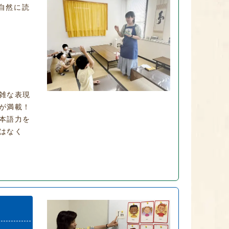
自然に読
雑な表現
が満載！
本語力を
はなく