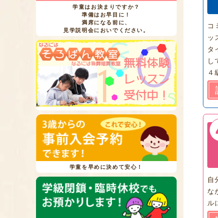
学童はお決まりですか？
準備はお早目に！
満席になる前に、
コ
見学説明会においでください。
ッ
タ
し
４
学童を早めに決めて安心！
自
な
ル