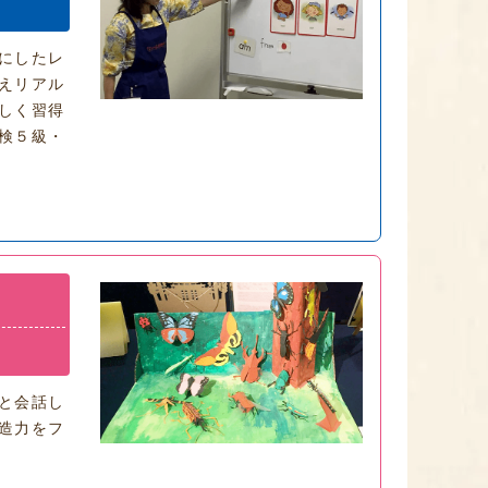
にしたレ
えリアル
しく習得
検５級・
と会話し
造力をフ