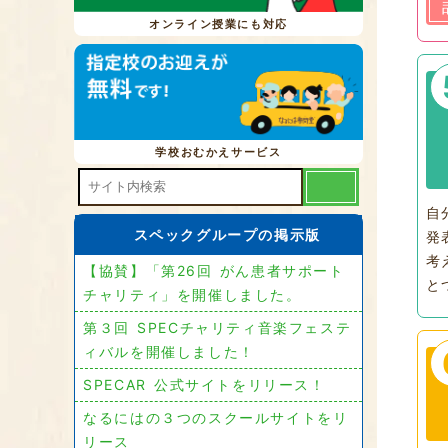
オンライン授業にも対応
学校おむかえサービス
自
スペックグループの掲示版
発
考
【協賛】「第26回 がん患者サポート
と
チャリティ」を開催しました。
第３回 SPECチャリティ音楽フェステ
ィバルを開催しました！
SPECAR 公式サイトをリリース！
なるにはの３つのスクールサイトをリ
リース