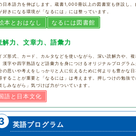
の日本語力を伸ばします。蔵書1,000冊以上の図書室も併設し、
が好きになる環境が「なるには」には整っています。
絵本とおはなし
なるには図書館
読解力、文章力、語彙力
イズ形式、カード、カルタなどを使いながら、深い読解力や、複
、漢字や四字熟語など語彙力を身につけるオリジナルプログラム
分の思いや考えをしっかりと人に伝えるために何よりも豊かな日
得することが重要と「なるには」は考えます。押しつけの勉強で
楽しみながら」気づけば力がついています。
国語と日本文化
3
英語プログラム