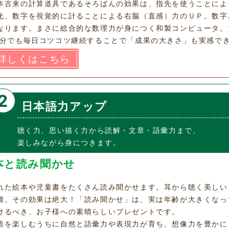
本古来の計算道具であるそろばんの効果は、指先を使うことによ
化、数字を視覚的に計ることによる右脳（直感）力のＵＰ。数字
なります。まさに総合的な数理力が身につく和製コンピュータ。
0分でも毎日コツコツ継続することで「成果の大きさ」も実感で
詳しくはこちら
2
日本語力アップ
聴く力、思い描く力から読解・文章・語彙力まで、
楽しみながら身につきます。
本と読み聞かせ
れた絵本や児童書をたくさん読み聞かせます。耳から聴く美しい
積、その効果は絶大！「読み聞かせ」は、実は年齢が大きくなっ
けるべき、お子様への素晴らしいプレゼントです。
語を楽しむうちに自然と語彙力や表現力が育ち、想像力を豊かに