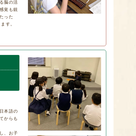
る脳の活
感覚も鋭
たった
きます。
日本語の
てからも
し、お子