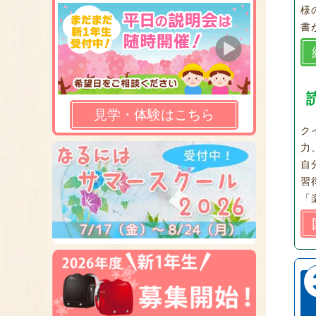
様
書
見学・体験はこちら
ク
力
自
習
「