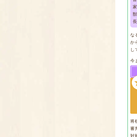
な
か
し
今
将
審
対