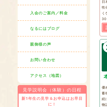
日
性
入会のご案内／料金
く
3
なるにはブログ
親御様の声
お問い合わせ
アクセス（地図）
優
見学説明会（体験）の日程
蓄
新1年生の見学＆お申込はお早目
続
に！
物