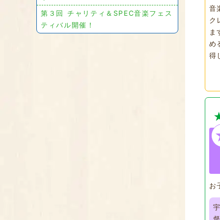
音
第３回 チャリティ＆SPEC音楽フェス
ク
ティバル開催！
ま
め
得
お