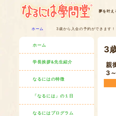
夢を叶え
ホーム
3歳から入会の予約ができます！
ホーム
3
学長挨拶&先生紹介
親
3
なるにはの特徴
「なるには」の１日
なるにはプログラム