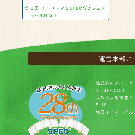
第３回 チャリティ＆SPEC音楽フェス
ティバル開催！
運営本部に
株式会社スペック
〒530-0051
大阪府大阪市北区
5-15
梅田イーストビル