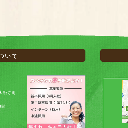
ついて
太融寺町
8階