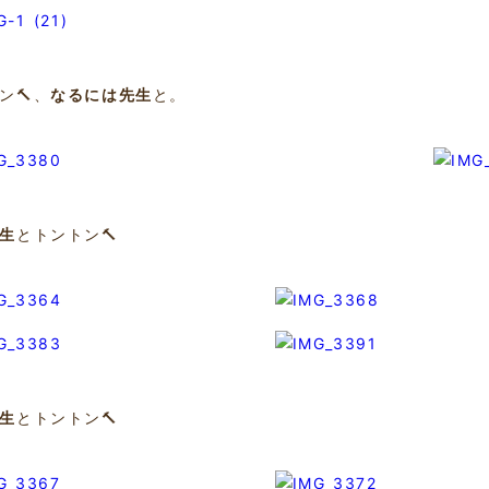
ン🔨、
なるには先生
と。
生
とトントン🔨
生
とトントン🔨