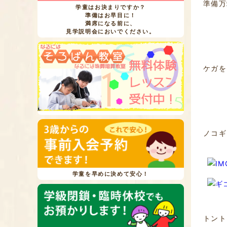
準備万端
学童はお決まりですか？
準備はお早目に！
満席になる前に、
見学説明会においでください。
ケガを
ノコギ
学童を早めに決めて安心！
トント