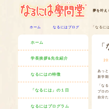
夢を叶え
ホーム
なるにはブログ
「なるには」
ホーム
「
学長挨拶&先生紹介
2
あっと
なるにはの特徴
新学期
「なる
「なるには」の１日
プロの
自分た
なるにはプログラム