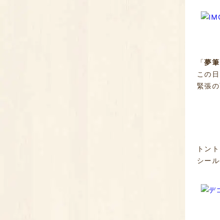
「
夢筆
この日
緊張の
トント
シール