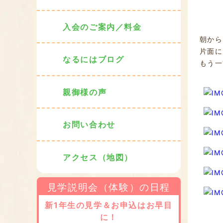
入会のご案内／料金
朝から
片面に
なるにはブログ
もう一
親御様の声
お問い合わせ
アクセス（地図）
見学説明会（体験）の日程
新1年生の見学＆お申込はお早目
に！