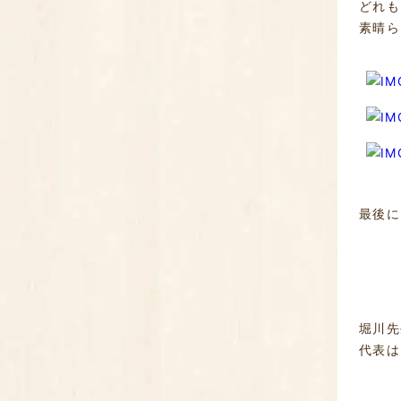
どれも
素晴ら
最後に
堀川先
代表は