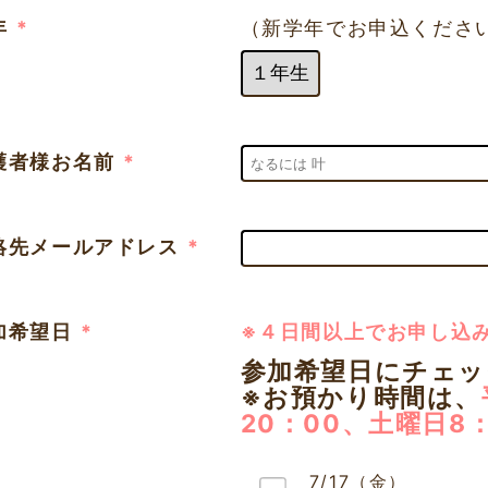
年
*
（新学年でお申込くださ
護者様お名前
*
絡先メールアドレス
*
加希望日
*
※４日間以上でお申し込
参加希望日にチェ
※お預かり時間は、
20：00、土曜日8：
7/17（金）