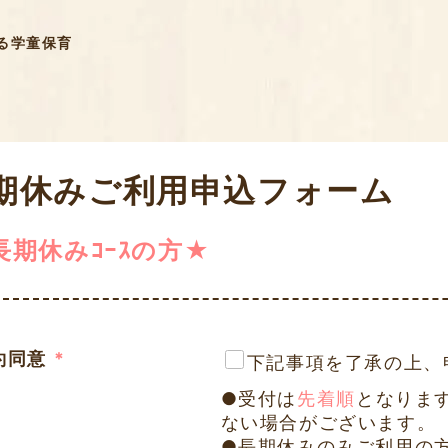
る学童保育
期休みご利用申込フォーム
長期休みｺｰｽの方★
約同意
*
下記事項を了承の上、
●受付は
先着順
となりま
ない場合がございます。
●長期休みのみご利用の