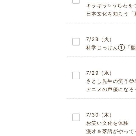
キラキラ✨うちわを
日本文化を知ろう「
7/28（火）
科学じっけん①「酸
7/29（水）
さとし先生の笑う
アニメの声優になろ
7/30（木）
お笑い文化を体験
漫才＆落語がやって