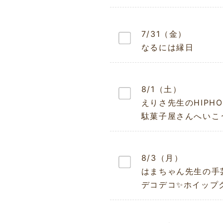
7/31（金）
なるには縁日
8/1（土）
えりさ先生のHIPH
駄菓子屋さんへいこ
8/3（月）
はまちゃん先生の手
デコデコ✨ホイップ