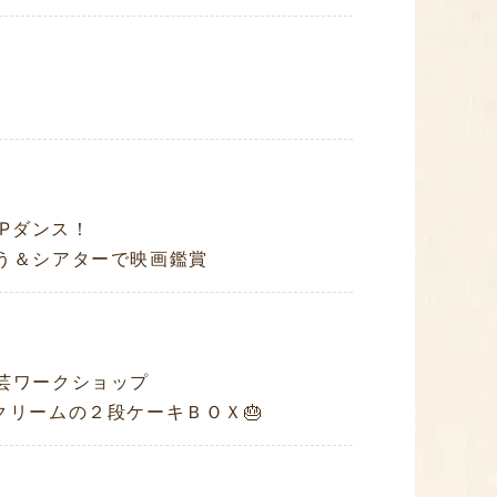
OPダンス！
う＆シアターで映画鑑賞
芸ワークショップ
クリームの２段ケーキＢＯＸ🎂