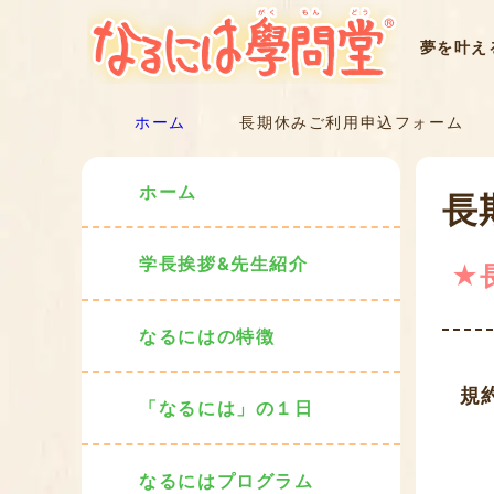
夢を叶え
ホーム
長期休みご利用申込フォーム
ホーム
長
学長挨拶&先生紹介
★
なるにはの特徴
規
「なるには」の１日
なるにはプログラム