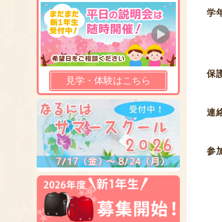
学
保
見学・体験はこちら
連
参