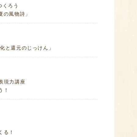
つくろう
夏の風物詩」
化と還元のじっけん」
表現力講座
う！
くる！