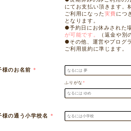
にてお支払い頂きます。
ご利用になった
実費
につ
となります。
●予約日にお休みされた
が可能です。
（返金や別
●その他、運営やプログ
ご利用規約に準じます。
子様のお名前
*
ふりがな
*
子様の通う小学校名
*