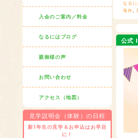
なるに
海外
,
入会のご案内／料金
なるにはブログ
公式 I
親御様の声
お問い合わせ
アクセス（地図）
見学説明会（体験）の日程
新1年生の見学＆お申込はお早目
に！