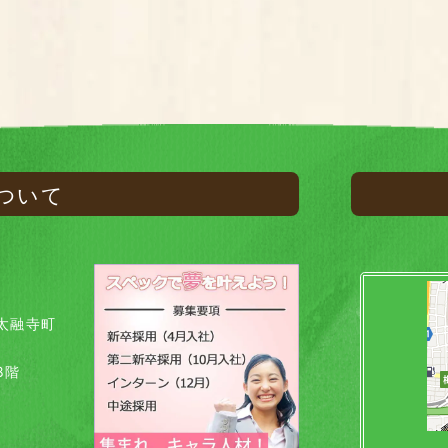
ついて
太融寺町
8階