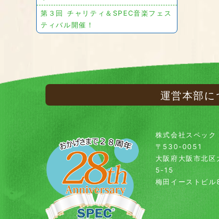
第３回 チャリティ＆SPEC音楽フェス
ティバル開催！
運営本部に
株式会社スペック
〒530-0051
大阪府大阪市北区
5-15
梅田イーストビル