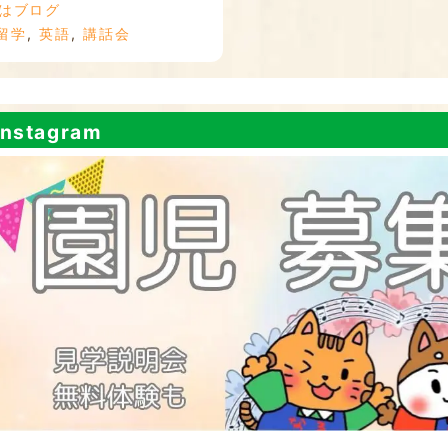
はブログ
留学
,
英語
,
講話会
nstagram