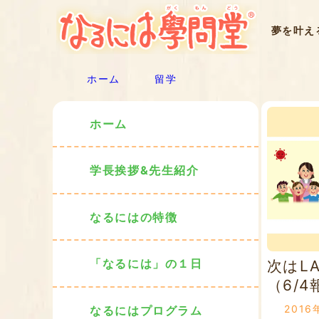
夢を叶え
ホーム
留学
ホーム
学長挨拶&先生紹介
なるにはの特徴
「なるには」の１日
次はL
（6/4
2016
なるにはプログラム