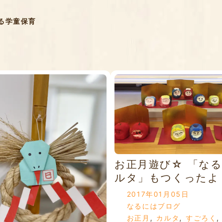
る学童保育
お正月遊び☆ 「な
ルタ」もつくったよ
2017年01月05日
なるにはブログ
お正月
,
カルタ
,
すごろく