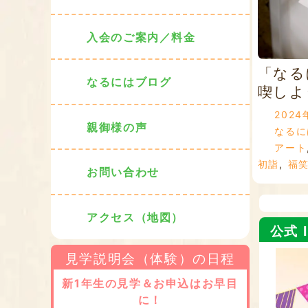
入会のご案内／料金
「なる
なるにはブログ
喫しよう
2024
親御様の声
なるに
アート
初詣
,
福
お問い合わせ
アクセス（地図）
公式 I
見学説明会（体験）の日程
新1年生の見学＆お申込はお早目
に！