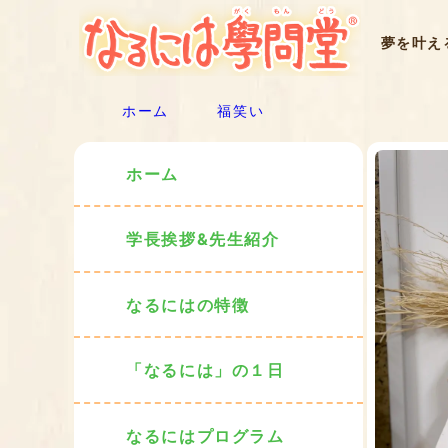
夢を叶え
ホーム
福笑い
ホーム
学長挨拶&先生紹介
なるにはの特徴
「なるには」の１日
なるにはプログラム