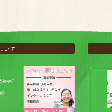
ついて
太融寺町
8階