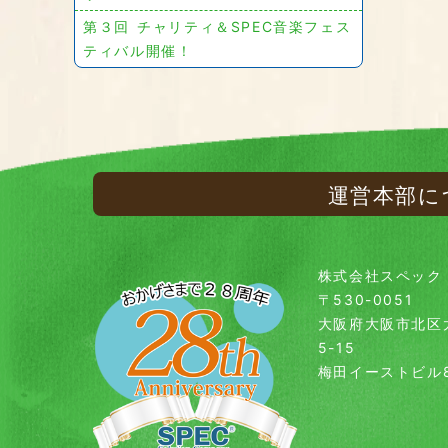
第３回 チャリティ＆SPEC音楽フェス
ティバル開催！
運営本部に
株式会社スペック
〒530-0051
大阪府大阪市北区
5-15
梅田イーストビル