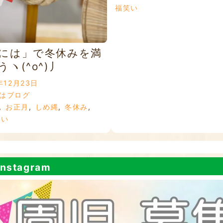
福笑い
には」で冬休みを満
ヽ(^o^)丿
年12月23日
はブログ
,
お正月
,
しめ縄
,
冬休み
,
笑い
nstagram