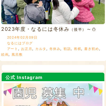
2023年度・なるには冬休み
～⛄
（後半）
2024年02月09日
なるにはブログ
アート
,
お正月
,
カルタ
,
冬休み
,
初詣
,
将棋
,
書き初め
,
絵画
,
風呂敷
公式 Instagram