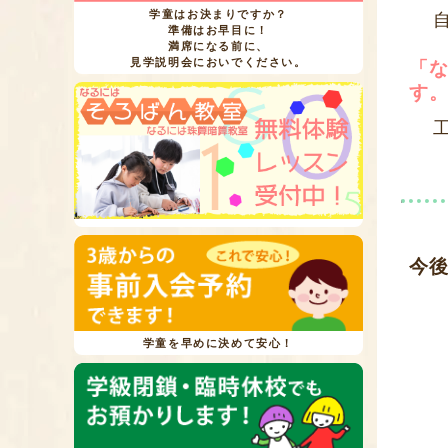
学童はお決まりですか？
準備はお早目に！
満席になる前に、
見学説明会においでください。
「
す
今
学童を早めに決めて安心！