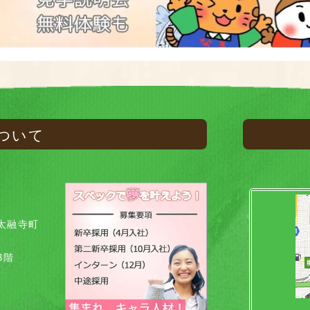
ついて
太融寺町
8階