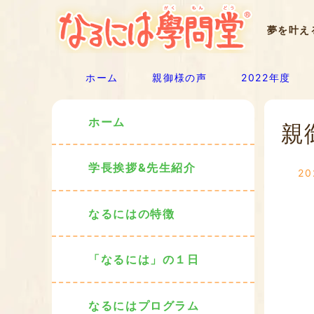
夢を叶え
ホーム
親御様の声
2022年度
ホーム
親
学長挨拶&先生紹介
2
なるにはの特徴
「なるには」の１日
なるにはプログラム