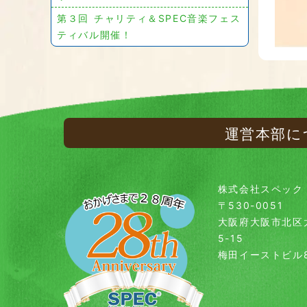
第３回 チャリティ＆SPEC音楽フェス
ティバル開催！
運営本部に
株式会社スペック
〒530-0051
大阪府大阪市北区
5-15
梅田イーストビル