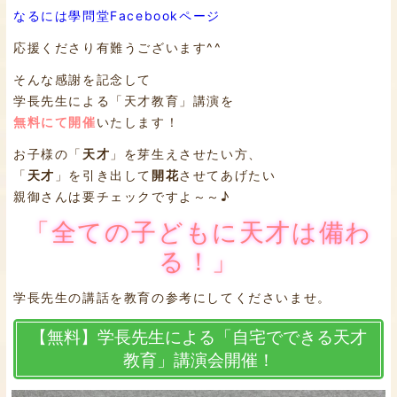
なるには學問堂Facebookページ
応援くださり有難うございます^^
そんな感謝を記念して
学長先生による「天才教育」講演を
無料にて開催
いたします！
お子様の「
天才
」を芽生えさせたい方、
「
天才
」を引き出して
開花
させてあげたい
親御さんは要チェックですよ～～♪
「全ての子どもに天才は備わ
る！」
学長先生の講話を教育の参考にしてくださいませ。
【無料】学長先生による「自宅でできる天才
教育」講演会開催！