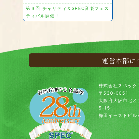
第３回 チャリティ＆SPEC音楽フェス
ティバル開催！
運営本部に
株式会社スペック
〒530-0051
大阪府大阪市北区
5-15
梅田イーストビル