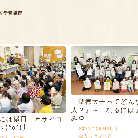
る学童保育
「聖徳太子ってどん
人？」～「なるには
み🌻
には縁日」🎆サイコ
(^o^)丿
2022年08月16日
なるにはブログ
年08月31日