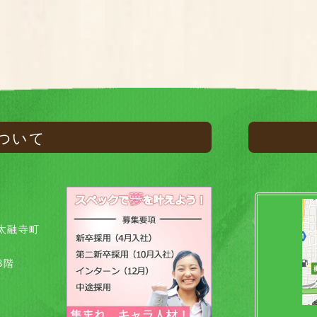
ついて
太融寺町
8階