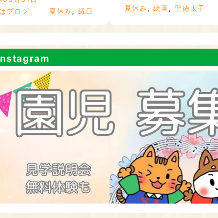
夏休み
,
絵画
,
聖徳太子
はブログ
夏休み
,
縁日
nstagram