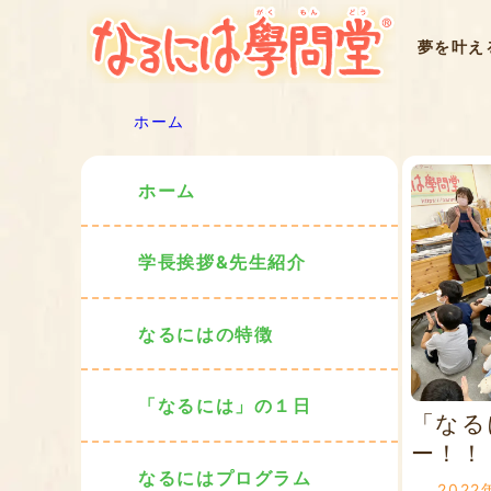
夢を叶え
ホーム
ホーム
学長挨拶&先生紹介
なるにはの特徴
「なるには」の１日
「なる
ー！！ヽ
なるにはプログラム
2022