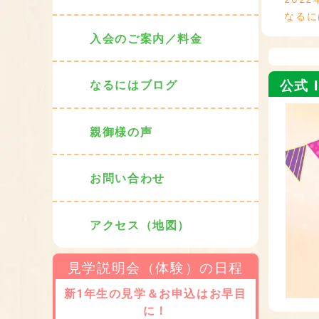
なるに
入会のご案内／料金
公式 I
なるにはブログ
親御様の声
お問い合わせ
アクセス（地図）
見学説明会（体験）の日程
新1年生の見学＆お申込はお早目
に！