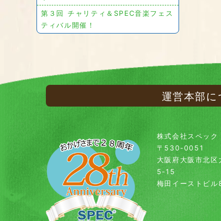
第３回 チャリティ＆SPEC音楽フェス
ティバル開催！
運営本部に
株式会社スペック
〒530-0051
大阪府大阪市北区
5-15
梅田イーストビル