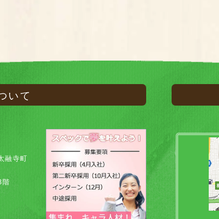
ついて
太融寺町
8階