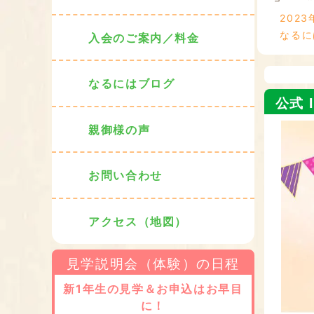
2023
なるに
入会のご案内／料金
なるにはブログ
公式 I
親御様の声
お問い合わせ
アクセス（地図）
見学説明会（体験）の日程
新1年生の見学＆お申込はお早目
に！