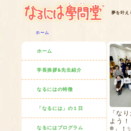
夢を叶え
ホーム
ホーム
学長挨拶&先生紹介
なるにはの特徴
「なるには」の１日
「なり
よう！
なるにはプログラム
®」！