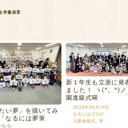
る学童保育
新１年生も立派に発
ました！ ヽ(^。^)ノ
園進級式🎒
2023年05月12日
たい夢」を描いてみ
なるにはブログ
「なるには夢筆
入園進級式
,
夢
✨✨✨