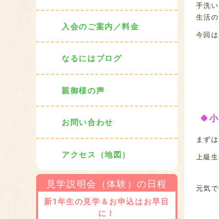
手洗い
生活の
入会のご案内／料金
今回は
なるにはブログ
親御様の声
🍀
お問い合わせ
まずは
アクセス（地図）
上級生
見学説明会（体験）の日程
元気で
新1年生の見学＆お申込はお早目
に！