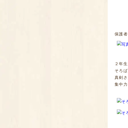
保護者
２年生
そろば
真剣さ
集中力