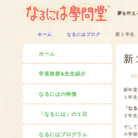
夢を叶え
ホーム
なるにはブログ
新１年生、
ホーム
新
学長挨拶&先生紹介
2
新年度
なるにはの特徴
１年生
「なる
「なるには」の１日
２年生
そして
小学校
なるにはプログラム