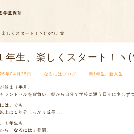
る学童保育
楽しくスタート！ヽ(^o^)丿🌸
１年生、楽しくスタート！ヽ(^o
025年04月25日
なるにはブログ
新1年生
,
新入生
が始まり半月。
もランドセルを背負い、朝から自分で学校に通う日々に少しず
には」
でも、
以上は１年分しっかり成長し、
、１年生も、
から
「なるには」
登園、