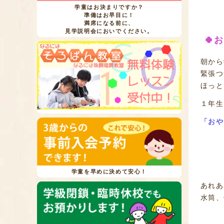
学童はお決まりですか？
準備はお早目に！
満席になる前に、
見学説明会においでください。
🍀
朝から
緊張つ
ほっと
１年生
「おや
学童を早めに決めて安心！
あれあ
水筒、