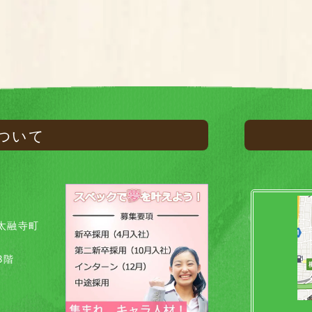
ついて
太融寺町
8階