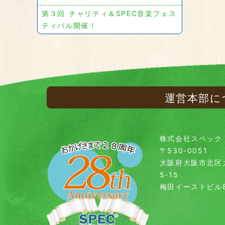
第３回 チャリティ＆SPEC音楽フェス
ティバル開催！
運営本部に
株式会社スペック
〒530-0051
大阪府大阪市北区
5-15
梅田イーストビル