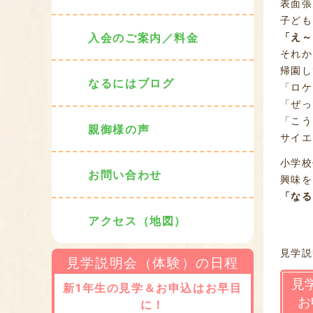
表面張
子ども
入会のご案内／料金
「え～
それか
帰園し
なるにはブログ
「ロケ
「ぜっ
「こう
親御様の声
サイエ
小学校
お問い合わせ
興味を
「なる
アクセス（地図）
見学説
見学説明会（体験）の日程
見
新1年生の見学＆お申込はお早目
お
に！