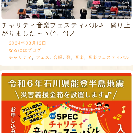
チャリティ音楽フェスティバル♪ 盛り上
がりました～ヽ(^。^)ノ
2024年03月12日
なるにはブログ
チャリティ
,
フェス
,
合唱
,
歌
,
音楽
,
音楽フェスティバル