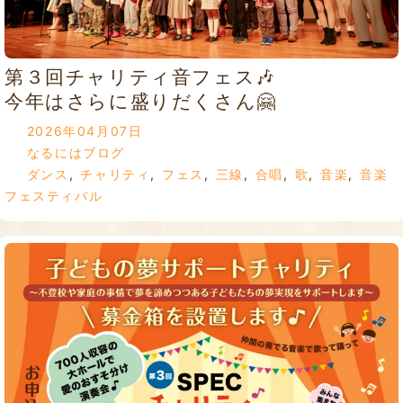
第３回チャリティ音フェス🎶
今年はさらに盛りだくさん🤗
2026年04月07日
なるにはブログ
ダンス
,
チャリティ
,
フェス
,
三線
,
合唱
,
歌
,
音楽
,
音楽
フェスティバル