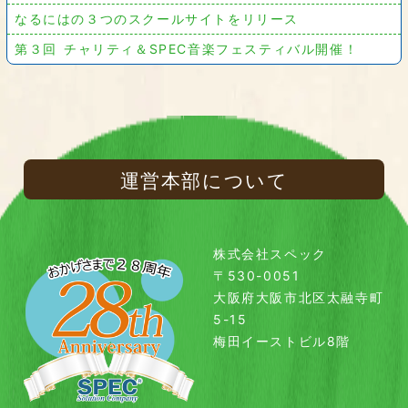
なるにはの３つのスクールサイトをリリース
第３回 チャリティ＆SPEC音楽フェスティバル開催！
運営本部について
株式会社スペック
〒530-0051
大阪府大阪市北区太融寺町
5-15
梅田イーストビル8階