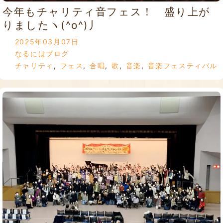
今年もチャリティ音フェス！ 盛り上が
りましたヽ(^o^)丿
2025年03月07日
なるにはブログ
チャリティ
,
フェス
,
合唱
,
歌
,
音楽
,
音楽フェスティバル