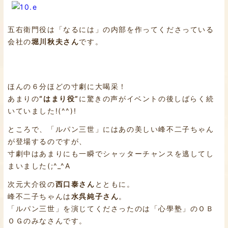
五右衛門役は「なるには」の内部を作ってくださっている
会社の
堀川秋夫さん
です。
ほんの６分ほどの寸劇に大喝采！
あまりの
“はまり役”
に驚きの声がイベントの後しばらく続
いていました!(^^)!
ところで、「ルパン三世」にはあの美しい峰不二子ちゃん
が登場するのですが、
寸劇中はあまりにも一瞬でシャッターチャンスを逃してし
まいました(;^_^A
次元大介役の
西口泰さん
とともに。
峰不二子ちゃんは
水呉純子さん
。
「ルパン三世」を演じてくださったのは「心學塾」のＯＢ
ＯＧのみなさんです。