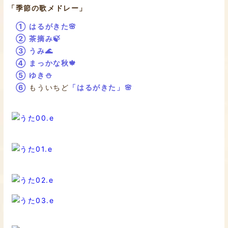
「季節の歌メドレー」
① はるがきた🌸
② 茶摘み🍃
③ うみ🌊
④ まっかな秋🍁
⑤ ゆき⛄
⑥
もういちど
「はるがきた」🌸