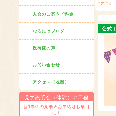
年末年始
入会のご案内／料金
公式 I
なるにはブログ
親御様の声
お問い合わせ
アクセス（地図）
見学説明会（体験）の日程
新1年生の見学＆お申込はお早目
に！