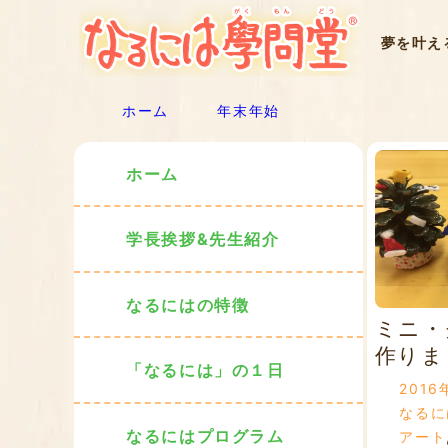
夢を叶え
ホーム
年末年始
ホーム
学長挨拶&先生紹介
なるにはの特徴
ミニ・
作りま
「なるには」の１日
2016
なるに
なるにはプログラム
アート