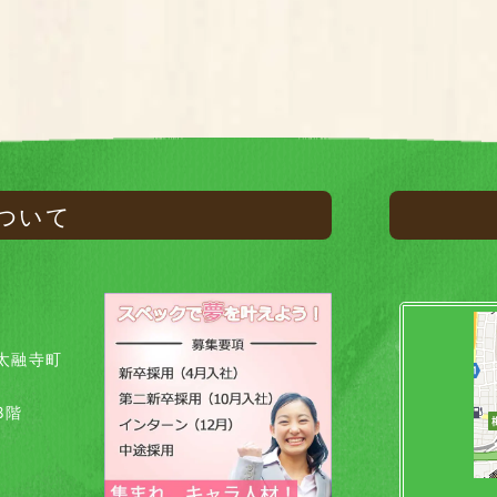
ついて
太融寺町
8階