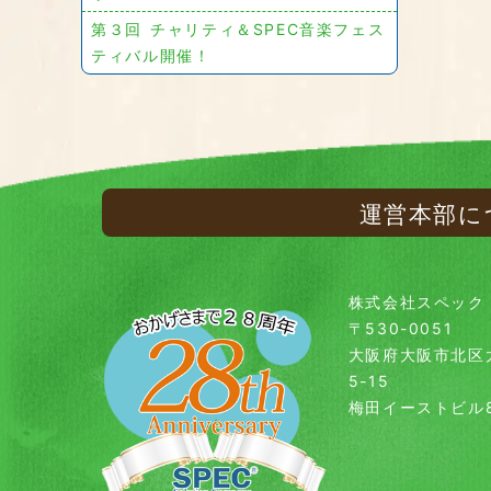
第３回 チャリティ＆SPEC音楽フェス
ティバル開催！
運営本部に
株式会社スペック
〒530-0051
大阪府大阪市北区
5-15
梅田イーストビル