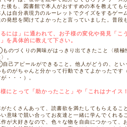
った後も、図書館で本人がおすすめの本を教えても
本人は自分表現力のルーレットでクイズをするゲー
達の発想を聞けてよかったと言っていました。普段
なるには」に通われて、お子様の変化や発見「こ
！」を具体的に教えて下さい。
①ものづくりの興味がはっきり出てきたこと〈積極
た〉。
②自己アピールができること。他人がどうの、とい
いものがちゃんと分かって行動できてよかったです
すが・・・）。
御様にとって「助かったこと」や「これはナイス
。
本がたくさんあって、読書欲を満たしてもらえるこ
いい意味で競い合ってお友達と一緒に学んでくれる
工作が大好きなので、色々な物を自由につかって、