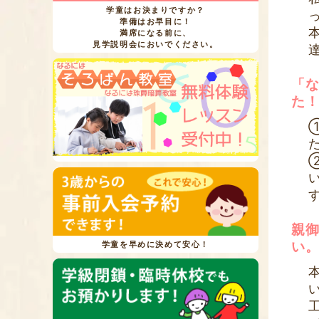
学童はお決まりですか？
準備はお早目に！
満席になる前に、
見学説明会においでください。
「
た
親
い
学童を早めに決めて安心！