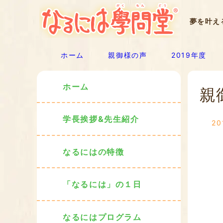
夢を叶え
ホーム
親御様の声
2019年度
ホーム
親
学長挨拶&先生紹介
20
なるにはの特徴
「なるには」の１日
なるにはプログラム