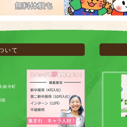
ついて
太融寺町
8階