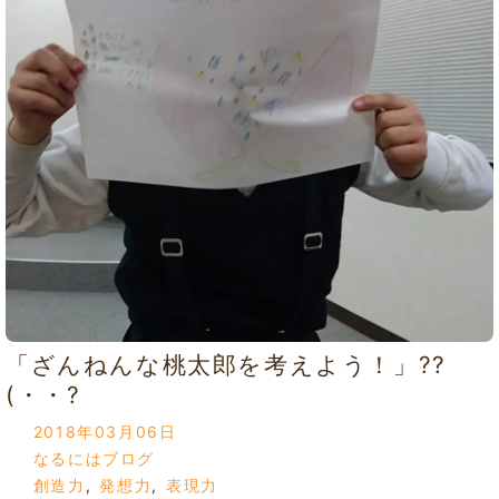
「ざんねんな桃太郎を考えよう！」??
(・・?
2018年03月06日
なるにはブログ
創造力
,
発想力
,
表現力