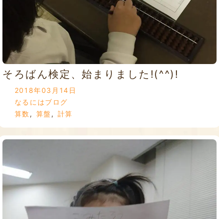
そろばん検定、始まりました!(^^)!
2018年03月14日
なるにはブログ
算数
,
算盤
,
計算