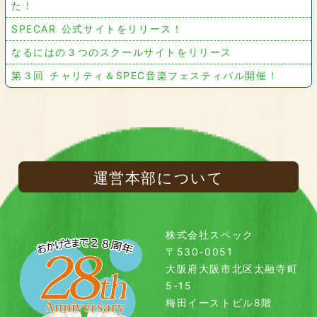
た！
SPECAR 公式サイトをリリース！
なるにはの３つのスクールサイトをリリース
第３回 チャリティ＆SPEC音楽フェスティバル開催！
運営本部について
株式会社スペック
〒530-0051
大阪府大阪市北区太融寺町
5-15
梅田イーストビル8階