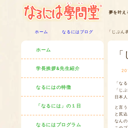
夢を叶え
ホーム
なるにはブログ
「じぶん表
ホーム
「
学長挨拶&先生紹介
2
「なる
なるにはの特徴
「じぶ
日本人
「なるには」の１日
と言う
と尻込
なんの
なるにはプログラム
このプ