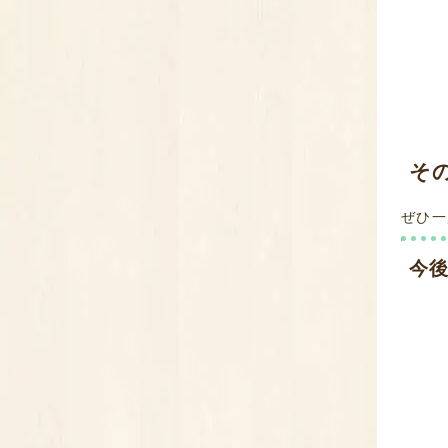
そ
ぜひ一
今