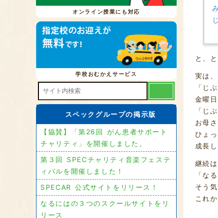
オンライン授業にも対応
と、と
学校おむかえサービス
実は、
「じぶ
金曜日
「じぶ
スペックグループの掲示版
お母さ
【協賛】「第26回 がん患者サポート
ひょっ
チャリティ」を開催しました。
成長し
第３回 SPECチャリティ音楽フェステ
継続は
ィバルを開催しました！
「なる
そう気
SPECAR 公式サイトをリリース！
これか
なるにはの３つのスクールサイトをリ
リース