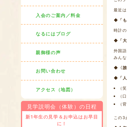
最近は
入会のご案内／料金
◆「も
時計の
なるにはブログ
◆「大
外国語
親御様の声
みんな
◆〈誰
お問い合わせ
◆「人
（笑
アクセス（地図）
（口
（背
見学説明会（体験）の日程
新1年生の見学＆お申込はお早目
この3
に！