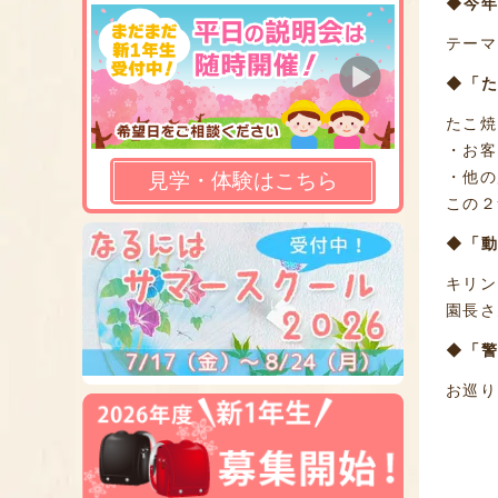
◆今年
テーマ
◆「た
たこ焼
・お客
・他の
見学・体験はこちら
この２
◆「動
キリン
園長さ
◆「警
お巡り