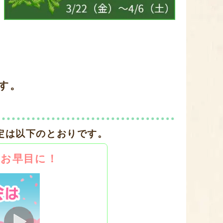
す。
定は以下のとおりです。
はお早目に！