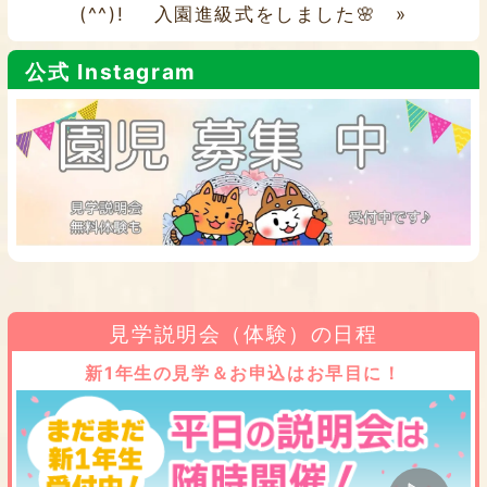
(^^)!
入園進級式をしました🌸
»
公式 Instagram
見学説明会（体験）の日程
新1年生の見学＆お申込はお早目に！