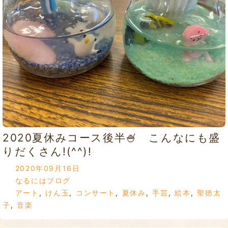
2020夏休みコース後半🍧 こんなにも盛
りだくさん!(^^)!
2020年09月16日
なるにはブログ
アート
,
けん玉
,
コンサート
,
夏休み
,
手芸
,
絵本
,
聖徳太
子
,
音楽