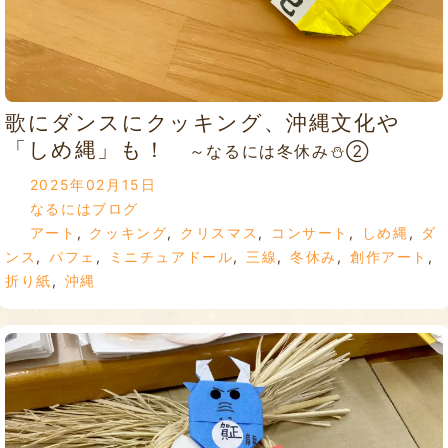
歌にダンスにクッキング、沖縄文化や
「しめ縄」も！
～なるには冬休み⛄②
2025年02月15日
なるにはブログ
アート
,
クッキング
,
クリスマス
,
コンサート
,
しめ縄
,
ダ
ンス
,
パフェ
,
ミニチュアドール
,
三線
,
冬休み
,
創作アート
,
折り紙
,
沖縄