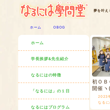
夢を叶え
ホーム
OBOG
ホーム
学長挨拶&先生紹介
なるにはの特徴
初ＯＢ
開催ヽ(
「なるには」の１日
2023
なるに
なるにはプログラム