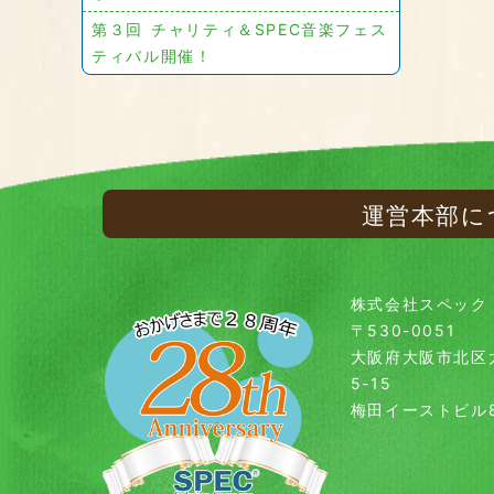
第３回 チャリティ＆SPEC音楽フェス
ティバル開催！
運営本部に
株式会社スペック
〒530-0051
大阪府大阪市北区
5-15
梅田イーストビル