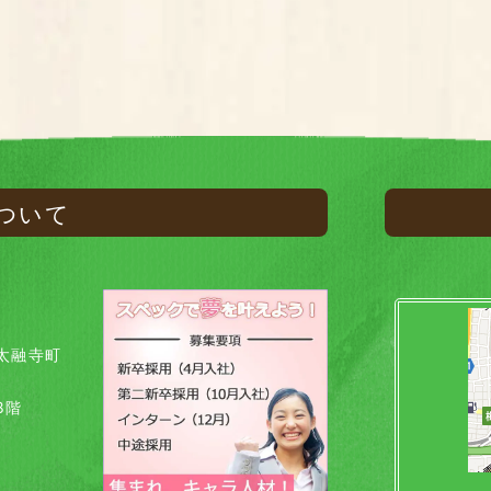
ついて
太融寺町
8階