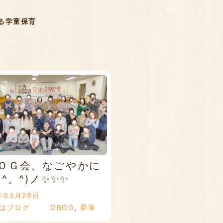
る学童保育
ＯＧ会、なごやかに
^。^)ノ✨✨✨
年03月29日
はブログ
OBOG
,
夢筆