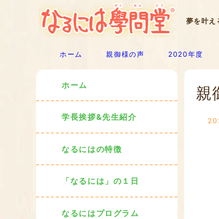
夢を叶え
ホーム
親御様の声
2020年度
ホーム
親
学長挨拶&先生紹介
2
なるにはの特徴
「なるには」の１日
なるにはプログラム