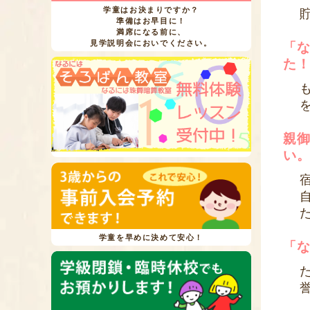
学童はお決まりですか？
準備はお早目に！
満席になる前に、
見学説明会においでください。
「
た
親
い
学童を早めに決めて安心！
「