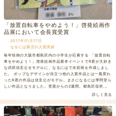
「放置自転車をやめよう！」啓発絵画作
品展において会長賞受賞
2017年01月17日
なるには園児の入賞実績
毎年恒例の大阪市都島区内の小学生が応募する 「放置自転
車をやめよう！」啓発絵画作品展本イベントでR君が大好き
な武田信玄公をモデルに、なるにはで水彩画を作成しまし
た。 ポップなデザインが目立つ他の入賞作品とは一風変わ
ったR君の作品は信玄公がモデル。まさになるには學問堂ら
しい作品となりました。受賞からの2週間。都島区役所...
詳しく見る