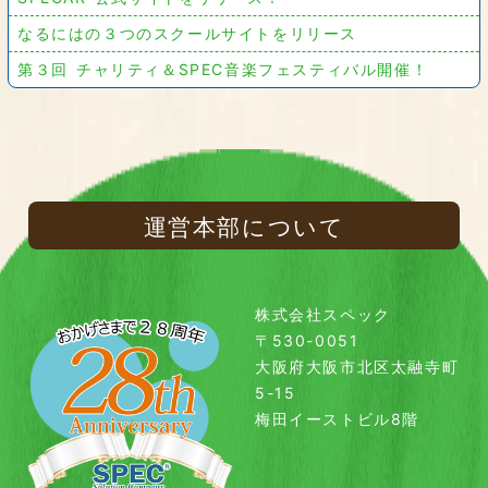
なるにはの３つのスクールサイトをリリース
第３回 チャリティ＆SPEC音楽フェスティバル開催！
運営本部について
株式会社スペック
〒530-0051
大阪府大阪市北区太融寺町
5-15
梅田イーストビル8階