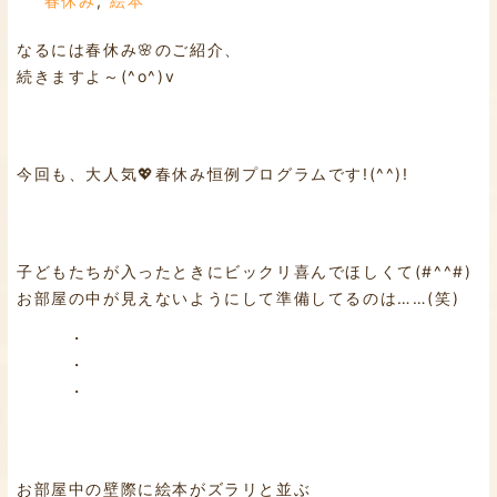
春休み
,
絵本
なるには春休み🌸のご紹介、
続きますよ～(^o^)v
今回も、大人気💖春休み恒例プログラムです!(^^)!
子どもたちが入ったときにビックリ喜んでほしくて(#^^#)
お部屋の中が見えないようにして準備してるのは……(笑)
・
・
・
お部屋中の壁際に絵本がズラリと並ぶ