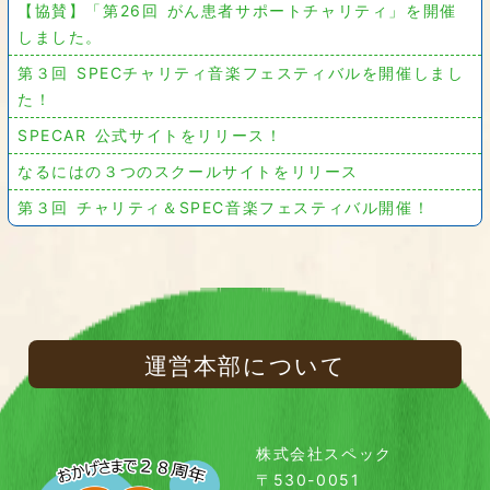
【協賛】「第26回 がん患者サポートチャリティ」を開催
しました。
第３回 SPECチャリティ音楽フェスティバルを開催しまし
た！
SPECAR 公式サイトをリリース！
なるにはの３つのスクールサイトをリリース
第３回 チャリティ＆SPEC音楽フェスティバル開催！
運営本部について
株式会社スペック
〒530-0051