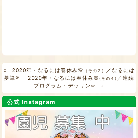
«
2020年・なるには春休み🌸
／なるには
（その２）
夢筆®
2020年・なるには春休み🌸
／連続
(その４)
プログラム・デッサン✏
»
公式 Instagram