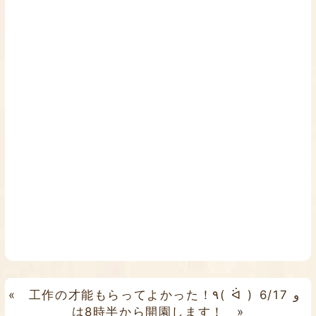
«
6/17
工作の才能もらってよかった！٩( ᐛ )و
は8時半から開園します！
»