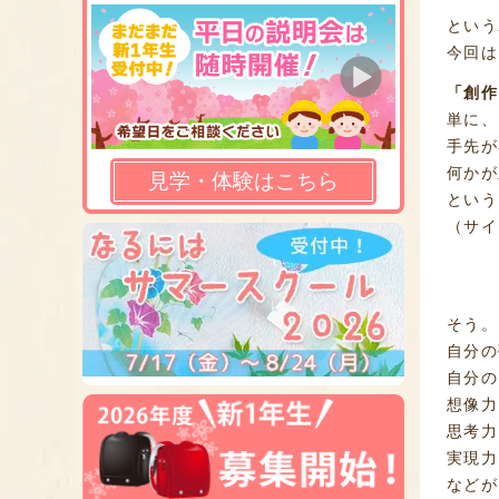
という
今回は
「創作
単に、
手先が
何かが
見学・体験はこちら
という
（サ
そう。
自分の
自分の
想像力
思考力
実現力
などが