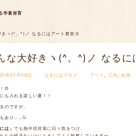
る学童保育
きヽ(^。^)ノ なるにはアート教室🎨
んな大好きヽ(^。^)ノ なるに
025年07月08日
なるにはブログ
アート
,
工作
,
絵画
！🌻
にも入れる楽しい夏！！
るのですが、
もあり……💦
には」
でも熱中症対策に日々気をつけ、
たちの様子をいつにもましてよく観察しています👀