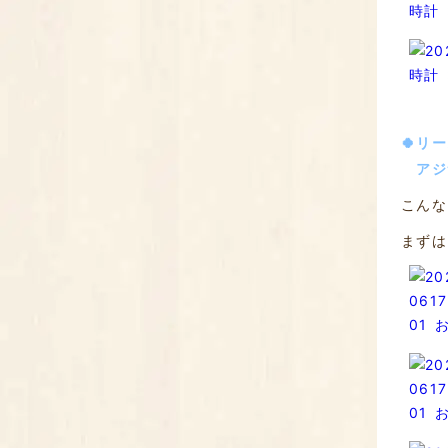
🍀リ
アジ
こんな
まずは