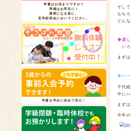
学童はお決まりですか？
そして
準備はお早目に！
もちろ
満席になる前に、
見学説明会においでください。
どんな
◆楽し
いろい
まずは
🍀ハ
千代紙
中にハ
学童を早めに決めて安心！
まずは
今年の