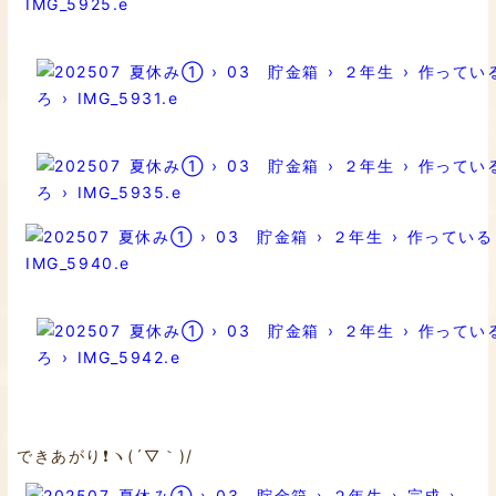
できあがり❗️ヽ(´▽｀)/