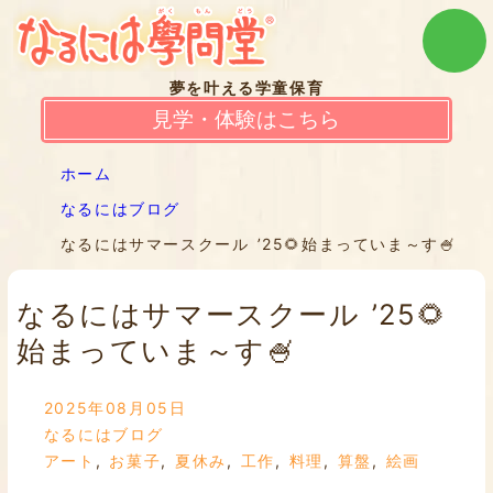
夢を叶える学童保育
見学・体験はこちら
ホーム
なるにはブログ
なるにはサマースクール ’25🌻始まっていま～す🍧
なるにはサマースクール ’25🌻
始まっていま～す🍧
2025年08月05日
なるにはブログ
アート
,
お菓子
,
夏休み
,
工作
,
料理
,
算盤
,
絵画