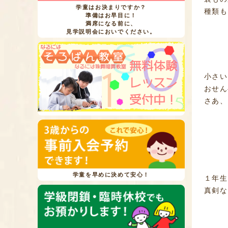
学童はお決まりですか？
種類も
準備はお早目に！
満席になる前に、
見学説明会においでください。
小さい
おせん
さあ、
学童を早めに決めて安心！
１年生
真剣な