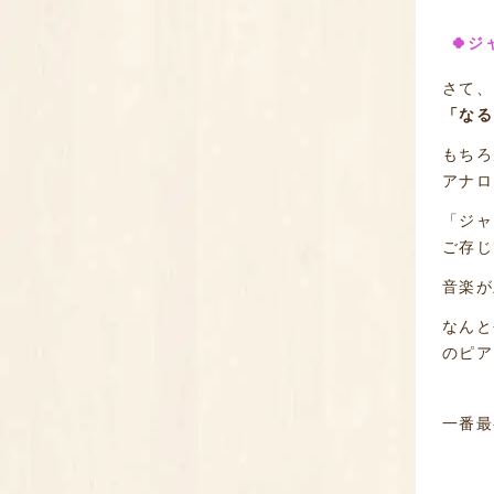
🍀ジ
さて、
「なる
もちろ
アナロ
「ジャ
ご存じ
音楽が
なんと
のピア
一番最