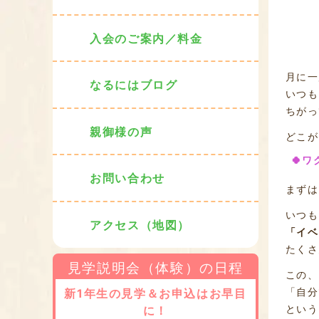
入会のご案内／料金
月に一
なるにはブログ
いつも
ちがっ
親御様の声
どこが
🍀ワ
お問い合わせ
まずは
いつも
アクセス（地図）
「イベ
たくさ
見学説明会（体験）の日程
この、
「自分
新1年生の見学＆お申込はお早目
という
に！