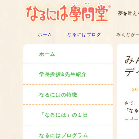
夢を叶え
ホーム
なるにはブログ
みんなが一
ホーム
み
デ
学長挨拶&先生紹介
2
なるにはの特徴
さて、
「なる
「なるには」の１日
ニコニ
なるにはプログラム