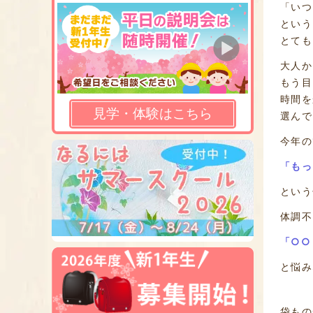
「いつ
という
とても
大人か
もう目
時間を
見学・体験はこちら
選んで
今年の
「もっ
という
体調不
「○○
と悩み
袋もの