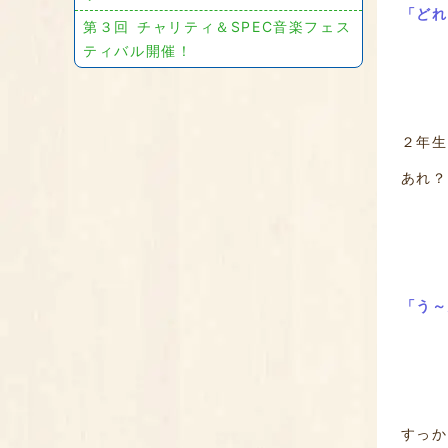
「どれ
第３回 チャリティ＆SPEC音楽フェス
ティバル開催！
２年生
あれ？
「う～
すっか