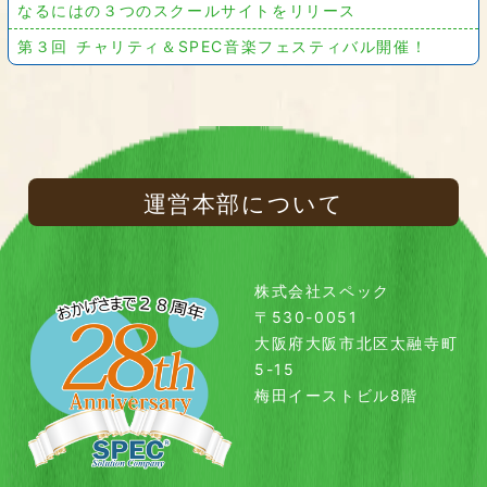
なるにはの３つのスクールサイトをリリース
第３回 チャリティ＆SPEC音楽フェスティバル開催！
運営本部について
株式会社スペック
〒530-0051
大阪府大阪市北区太融寺町
5-15
梅田イーストビル8階