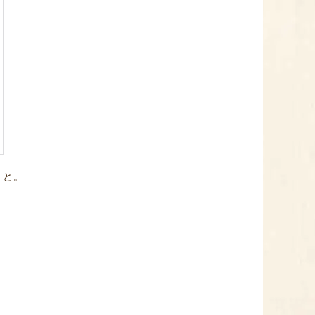
こと。
、