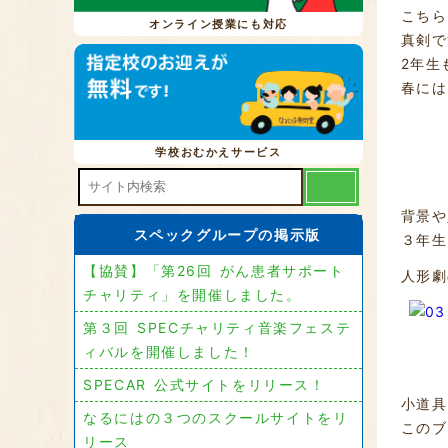
こちら
オンライン授業にも対応
真剣で
2年生
春には
学校おむかえサービス
背景や
スペックグループの掲示版
３年生
【協賛】「第26回 がん患者サポート
人形劇
チャリティ」を開催しました。
第３回 SPECチャリティ音楽フェステ
ィバルを開催しました！
SPECAR 公式サイトをリリース！
小道具
なるにはの３つのスクールサイトをリ
このブ
リース