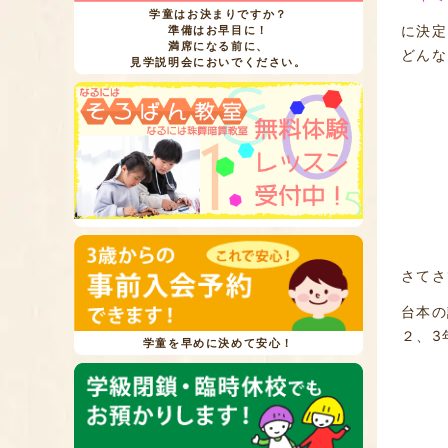
学童はお決まりですか？
に決定
準備はお早目に！
満席になる前に、
どんな
見学説明会においでください。
さてさ
台本の
２、3
学童を早めに決めて安心！