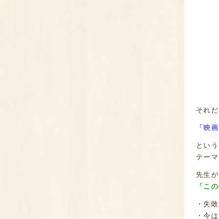
それだ
「映画
という
テーマ
先生が
「この
・失敗
・今は