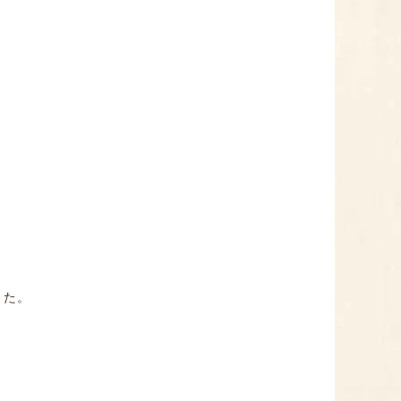
。
した。