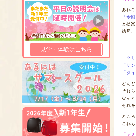
あれこ
「今回
と提案
結局、
見学・体験はこちら
「クリ
「サン
「タイ
どんど
それら
なんと
それを
ところ
これも
「キミ