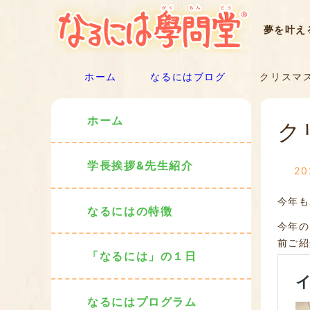
夢を叶え
ホーム
なるにはブログ
クリスマス
ホーム
ク
学長挨拶&先生紹介
2
今年も
なるにはの特徴
今年の
前ご紹
「なるには」の１日
なるにはプログラム