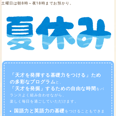
土曜日は朝8時～夜18時までお預かり。
「
天才を発揮する基礎力をつける
」ため
の多彩なプログラム
と、
「
天才を発掘
」するための自由な時間
をバ
ランスよく組み合わせながら、
楽しく毎日を過ごしていただけます。
国語力と英語力の基礎
をつけることもできま