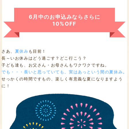
6月中のお申込みならさらに
10%OFF
さあ、
夏休み
も目前！
長～いお休みはどう過ごす？どこ行こう？
子ども達も、お父さん・お母さんもワクワクですね。
でも・・・長いと思っていても、実はあっという間の夏休み。
せっかくの時間ですもの、楽しく有意義な夏になりますよう
に！