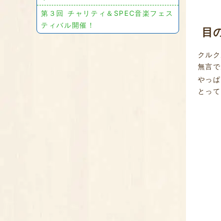
第３回 チャリティ＆SPEC音楽フェス
ティバル開催！
目
クルク
無言で
やっぱ
とって