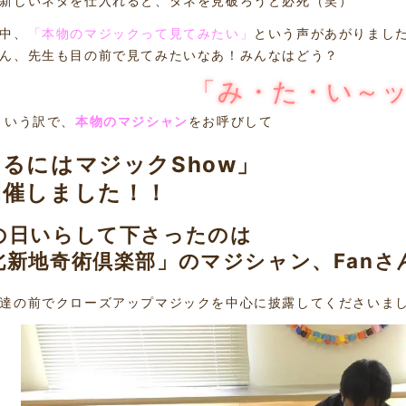
新しいネタを仕入れると、タネを見破ろうと必死（笑）
中、
「本物のマジックって見てみたい」
という声があがりまし
ん、先生も目の前で見てみたいなあ！みんなはどう？
「み・た・い～
という訳で、
本物のマジシャン
をお呼びして
るにはマジックShow」
開催しました！！
の日いらして下さったのは
北新地奇術倶楽部」のマジシャン、Fanさ
達の前でクローズアップマジックを中心に披露してくださいま