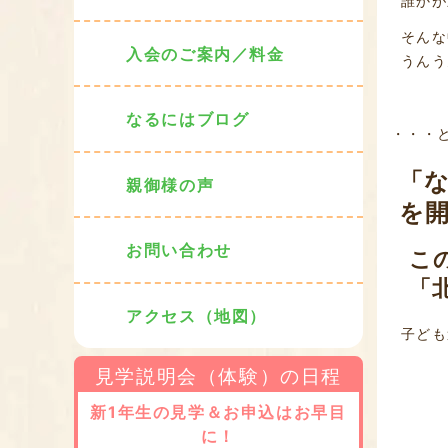
誰かが
そんな
入会のご案内／料金
うんう
なるにはブログ
・・・
「な
親御様の声
を
お問い合わせ
こ
「
アクセス（地図）
子ども
見学説明会（体験）の日程
新1年生の見学＆お申込はお早目
に！