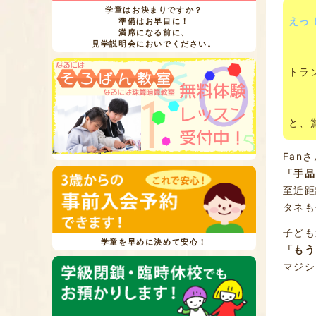
学童はお決まりですか？
えっ
準備はお早目に！
満席になる前に、
見学説明会においでください。
トラ
と、
Fan
「手品
至近距
タネも
子ども
学童を早めに決めて安心！
「もう
マジシ