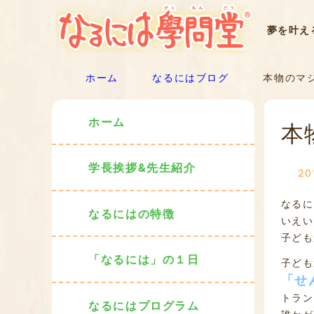
夢を叶え
ホーム
なるにはブログ
本物のマ
ホーム
本
学長挨拶&先生紹介
2
なるに
なるにはの特徴
いえい
子ども
「なるには」の１日
子ども
「せ
トラン
なるにはプログラム