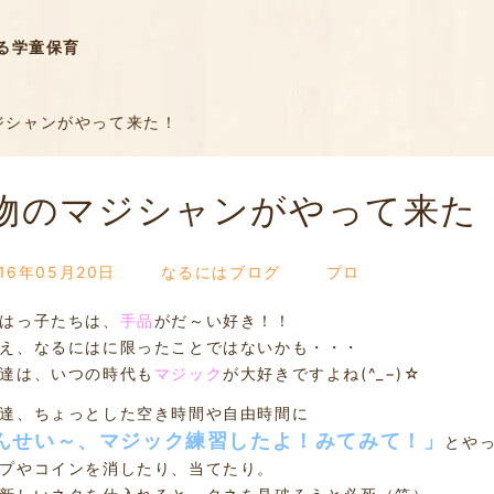
る学童保育
ジシャンがやって来た！
物のマジシャンがやって来た
016年05月20日
なるにはブログ
プロ
はっ子たちは、
手品
がだ～い好き！！
え、なるにはに限ったことではないかも・・・
達は、いつの時代も
マジック
が大好きですよね(^_−)☆
達、ちょっとした空き時間や自由時間に
んせい～、マジック練習したよ！みてみて！」
とや
プやコインを消したり、当てたり。