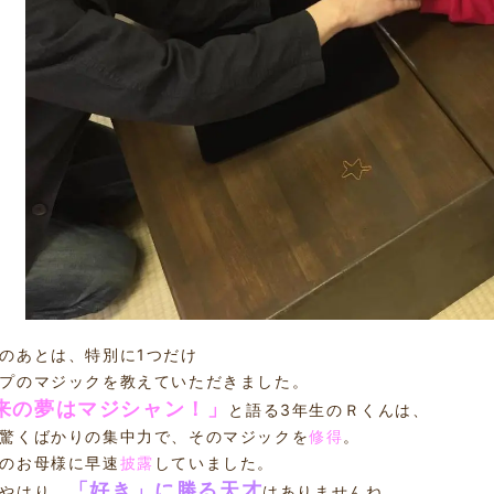
のあとは、特別に1つだけ
プのマジックを教えていただきました。
来の夢はマジシャン！」
と語る3年生のＲくんは、
驚くばかりの集中力で、そのマジックを
修得
。
のお母様に早速
披露
していました。
「好き」に勝る天才
やはり、
はありませんね。