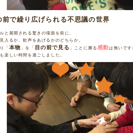
の前で繰り広げられる不思議の世界
ルと展開される驚きの場面を前に、
見入るか、歓声をあげるかのどちらか。
本物
目の前で見る
感動
り「
」を「
」ことに勝る
は無いです
も楽しい時間を過ごしました。