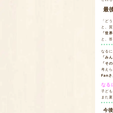
最
「どう
と、質
「世界
と、答
なるに
「みん
「その
考えら
Fan
なる
子ども
また夏
今