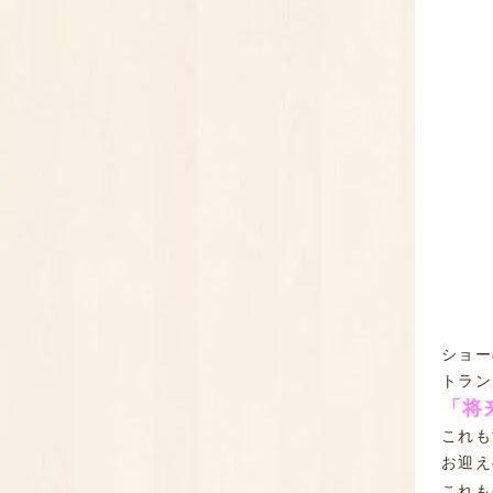
ショー
トラン
「将
これも
お迎え
これも