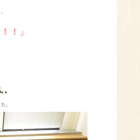
た。
ッ！！」
ん。
した。