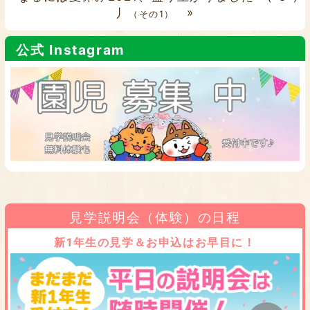
丿
»
（その1）
公式 Instagram
見学説明会（体験）の日程
新1年生の見学＆お申込はお早目に！