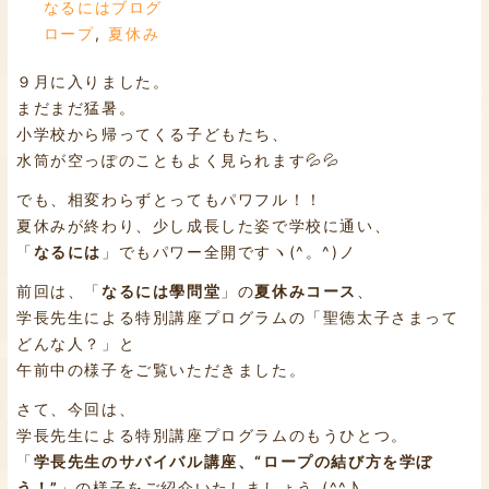
なるにはブログ
ロープ
,
夏休み
９月に入りました。
まだまだ猛暑。
小学校から帰ってくる子どもたち、
水筒が空っぽのこともよく見られます💦💦
でも、相変わらずとってもパワフル！！
夏休みが終わり、少し成長した姿で学校に通い、
「
なるには
」でもパワー全開ですヽ(^。^)ノ
前回は、「
なるには學問堂
」の
夏休みコース
、
学長先生による特別講座プログラムの「聖徳太子さまって
どんな人？」と
午前中の様子をご覧いただきました。
さて、今回は、
学長先生による特別講座プログラムのもうひとつ。
「
学長先生のサバイバル講座、“ロープの結び方を学ぼ
う！”
」の様子をご紹介いたしましょう (^^♪