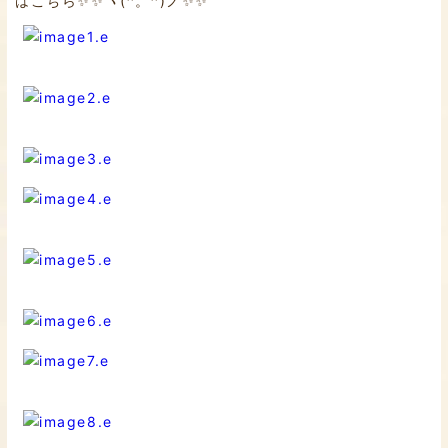
はこちら✨✨ヽ(^。^)ノ✨✨