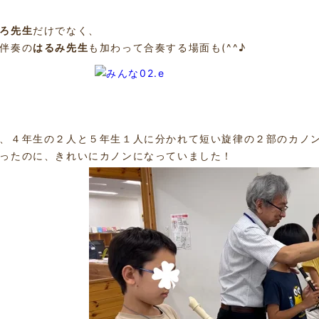
ろ先生
だけでなく、
伴奏の
はるみ先生
も加わって合奏する場面も(^^♪
、４年生の２人と５年生１人に分かれて短い旋律の２部のカノ
ったのに、きれいにカノンになっていました！