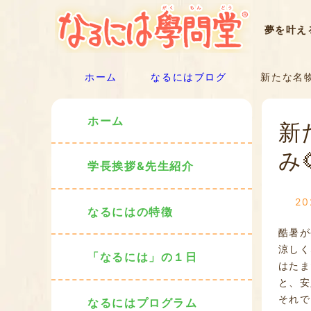
夢を叶え
ホーム
なるにはブログ
新たな名物
ホーム
新
み
学長挨拶&先生紹介
20
なるにはの特徴
酷暑が
涼しく
「なるには」の１日
はたま
と、安
それで
なるにはプログラム