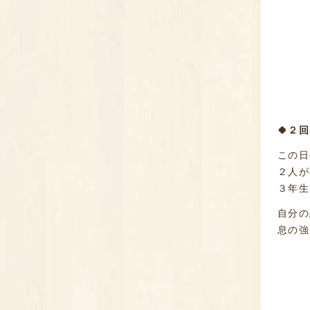
🍀２
この日
２人が
３年生
自分の
息の強