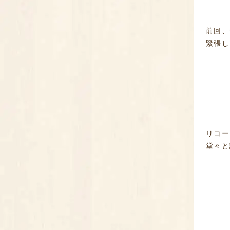
前回、
緊張し
リコー
堂々と