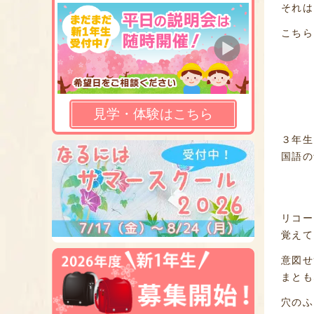
それは
こちら
見学・体験はこちら
３年生
国語の
リコー
覚えて
意図せ
まとも
穴のふ