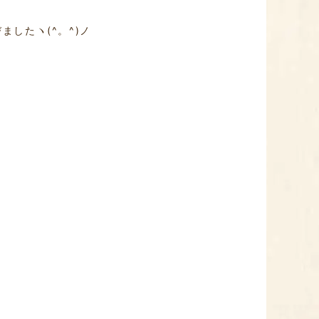
;
したヽ(^。^)ノ