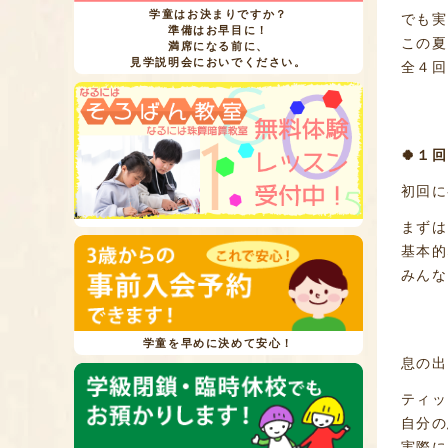
学童はお決まりですか？
でも実
準備はお早目に！
この夏
満席になる前に、
見学説明会においでください。
全４回
🍀１
初回に
まずは
基本的
みんな
学童を早めに決めて安心！
息の出
ティッ
自分の
実際に