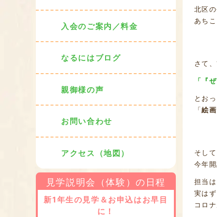
北区の
あちこ
入会のご案内／料金
なるにはブログ
さて、
「『ぜ
親御様の声
とおっ
「
絵画
お問い合わせ
そして
アクセス（地図）
今年開
見学説明会（体験）の日程
担当は
実はず
新1年生の見学＆お申込はお早目
コロナ
に！