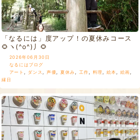
「なるには」度アップ！の夏休みコース
🌻ヽ(^o^)丿🌻
2026年06月30日
なるにはブログ
アート
,
ダンス
,
声優
,
夏休み
,
工作
,
料理
,
絵本
,
絵画
,
縁日