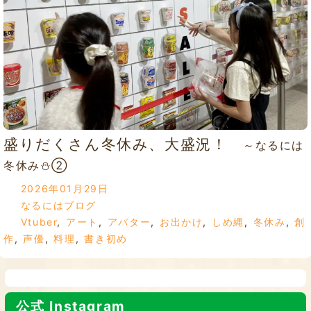
盛りだくさん冬休み、大盛況！
～なるには
冬休み⛄②
2026年01月29日
なるにはブログ
Vtuber
,
アート
,
アバター
,
お出かけ
,
しめ縄
,
冬休み
,
創
作
,
声優
,
料理
,
書き初め
公式 Instagram