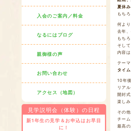
夏休み
もちろ
入会のご案内／料金
何より
去年、
なるにはブログ
もちろ
そして
内容は
親御様の声
テーマ
タイム
お問い合わせ
10年
リアル
アクセス（地図）
開封式
楽しみ
見学説明会（体験）の日程
その他
チーム
新1年生の見学＆お申込はお早目
最高の
に！