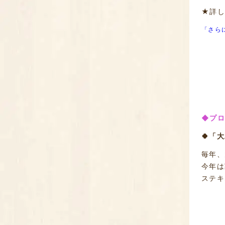
★詳し
「さら
◆プロ
🍀「
毎年
今年は
ステキ