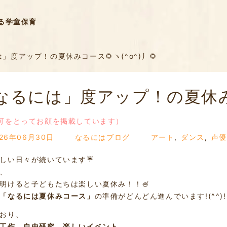
る学童保育
」度アップ！の夏休みコース🌻ヽ(^o^)丿🌻
なるには」度アップ！の夏休みコー
可をとってお顔を掲載しています）
026年06月30日
なるにはブログ
アート
,
ダンス
,
声優
しい日々が続いています☔
、
明けると子どもたちは楽しい夏休み！！🍧
「なるには夏休みコース」
の準備がどんどん進んでいます!(^^)!
おり、
工作、自由研究、楽しいイベント
……