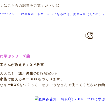
くはこちらの記事をご覧ください😉
にパワフル！ 絵画サポート🎨 ～～「なるには」夏休み🌻（その３）」
🎨
に学ぶシリーズ🤗
大工さんが教える」DIY教室
、大人気！
堀川先生
のDIY教室✨✨
家族で使えるキーBOX
をつくります。
な
キーBOX
をつくって、ぜひごみなさんで使ってくださいね🤗