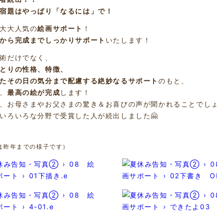
宿題はやっぱり「なるには」で！
大大人気の
絵画サポート
！
から完成までしっかりサポート
いたします！
術だけでなく、
とりの性格、特徴、
たその日の気分まで配慮する絶妙なるサポート
のもと、
、
最高の絵が完成
します！
、お母さまやお父さまの驚き＆お喜びの声が聞かれることでし
いろいろな分野で受賞した人が続出しました🤗
は昨年までの様子です）