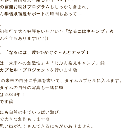
の宿題お助けプログラム
もしっかり含まれ、
ん
学習系宿題サポート
の時間もあって……
、
初催行で大々好評をいただいた
「なるにはキャンプ」
⛺
ん今年もあります!(^^)!
、
、
「なるには」度✨✨がぐぐ～んとアップ！
は「未来への創造性」＆「じぶん発見キャンプ」🤗
カプセル・プロジェクト
を行います🚀
後の未来の自分に手紙を書いて、タイムカプセルに入れます。
タイムの自分の写真も一緒に📸
は2036年！
です🤗
にも自然の中でいっぱい遊び、
で大きな創作もします🎨
思い出がたくさんできるにちがいありません。