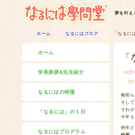
夢を叶え
ホーム
なるにはブログ
「なるには
ホーム
「
学長挨拶&先生紹介
（※許
2
なるにはの特徴
梅雨ら
そして
それが
「なるには」の１日
今年も
例年ど
なるにはプログラム
絵画、