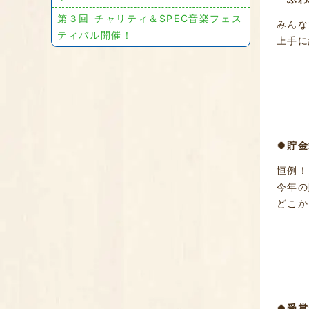
第３回 チャリティ＆SPEC音楽フェス
みんな
ティバル開催！
上手に
🍀貯
恒例！
今年の
どこか
🍀受