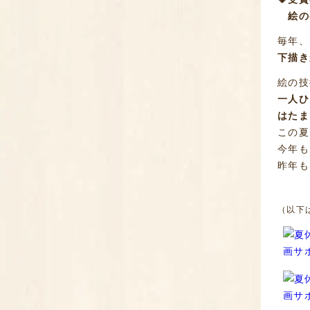
絵の
毎年、
下描き
絵の技
一人ひ
はたま
この夏
今年も
昨年も
（以下