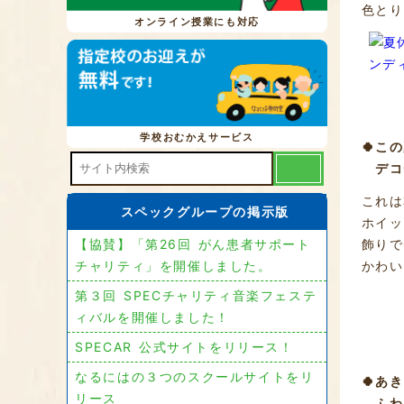
色とり
オンライン授業にも対応
学校おむかえサービス
🍀こ
デコデ
これは
スペックグループの掲示版
ホイッ
飾りで
【協賛】「第26回 がん患者サポート
かわい
チャリティ」を開催しました。
第３回 SPECチャリティ音楽フェステ
ィバルを開催しました！
SPECAR 公式サイトをリリース！
なるにはの３つのスクールサイトをリ
🍀あ
リース
ふわ