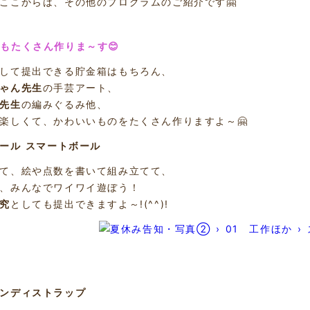
ここからは、その他のプログラムのご紹介です🤗
もたくさん作りま～す😊
して提出できる貯金箱はもちろん、
ゃん先生
の手芸アート、
先生
の編みぐるみ他、
楽しくて、かわいいものをたくさん作りますよ～🤗
ボール スマートボール
て、絵や点数を書いて組み立てて、
、みんなでワイワイ遊ぼう！
究
としても提出できますよ～!(^^)!
ャンディストラップ