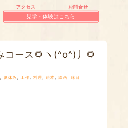
アクセス
お問合せ
見学・体験はこちら
ス🌻ヽ(^o^)丿🌻
,
夏休み
,
工作
,
料理
,
絵本
,
絵画
,
縁日