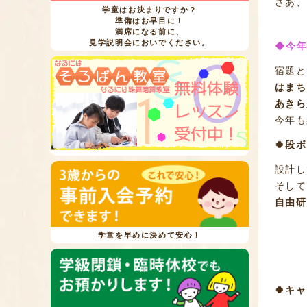
さあ、
学童はお決まりですか？
準備はお早目に！
満席になる前に、
見学説明会においでください。
◆今年
宿題と
はまち
あきら
今年も
🍀段
設計し
そして
自由研
学童を早めに決めて安心！
🍀キ