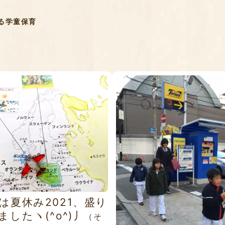
る学童保育
は夏休み2021、盛り
ましたヽ(^o^)丿
（そ