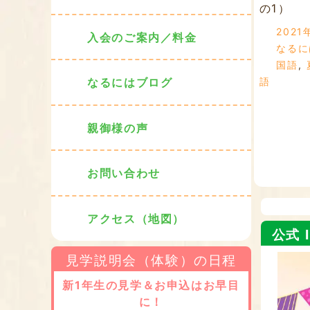
の1）
2021
入会のご案内／料金
なるに
国語
,
語
なるにはブログ
親御様の声
お問い合わせ
アクセス（地図）
公式 I
見学説明会（体験）の日程
新1年生の見学＆お申込はお早目
に！