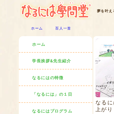
夢を叶え
ホーム
百人一首
ホーム
学長挨拶&先生紹介
なるにはの特徴
「なるには」の１日
なるに
上がり
なるにはプログラム