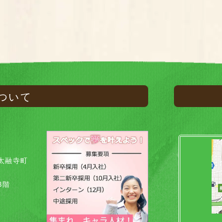
ついて
太融寺町
8階