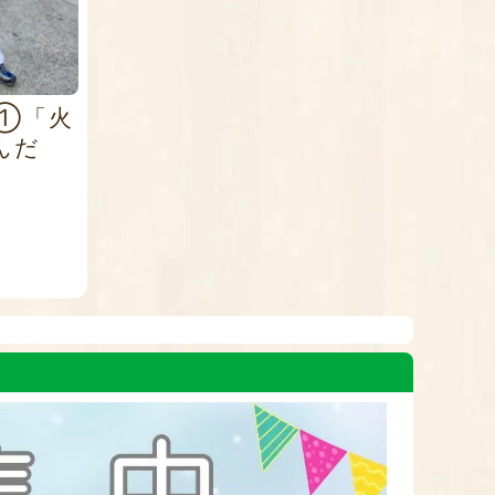
①「火
んだ