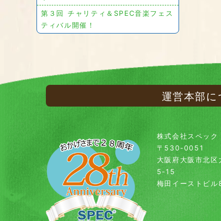
第３回 チャリティ＆SPEC音楽フェス
ティバル開催！
運営本部に
株式会社スペック
〒530-0051
大阪府大阪市北区
5-15
梅田イーストビル