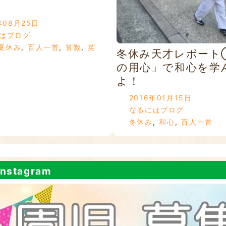
年08月25日
はブログ
夏休み
,
百人一首
,
算数
,
英
冬休み天才レポート
の用心」で和心を学
よ！
2016年01月15日
なるにはブログ
冬休み
,
和心
,
百人一首
nstagram