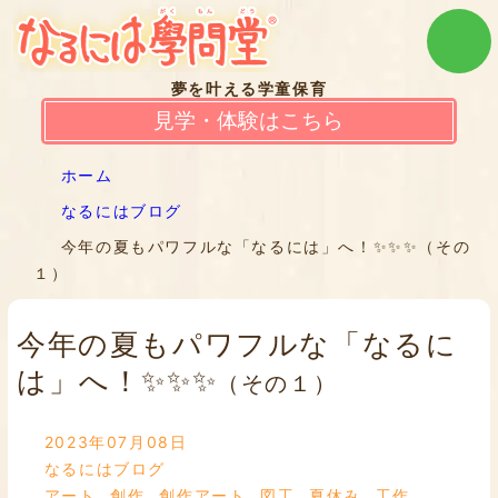
夢を叶える学童保育
見学・体験はこちら
ホーム
なるにはブログ
今年の夏もパワフルな「なるには」へ！✨✨✨（その
１）
今年の夏もパワフルな「なるに
は」へ！✨✨✨
（その１）
2023年07月08日
なるにはブログ
アート
,
創作
,
創作アート
,
図工
,
夏休み
,
工作