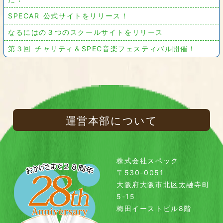
SPECAR 公式サイトをリリース！
なるにはの３つのスクールサイトをリリース
第３回 チャリティ＆SPEC音楽フェスティバル開催！
運営本部について
株式会社スペック
〒530-0051
大阪府大阪市北区太融寺町
5-15
梅田イーストビル8階