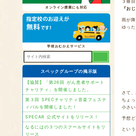
３冊目
オンライン授業にも対応
『おじ
雨が降
ゆった
学校おむかえサービス
スペックグループの掲示版
【協賛】「第26回 がん患者サポート
チャリティ」を開催しました。
さて、
第３回 SPECチャリティ音楽フェステ
ちょっ
ィバルを開催しました！
小さい
SPECAR 公式サイトをリリース！
予想ど
なるにはの３つのスクールサイトをリ
という
リース