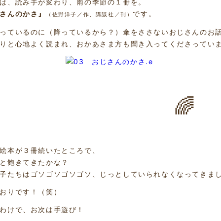
は、読み手が変わり、雨の季節の１冊を。
さんのかさ』
です。
（佐野洋子／作、講談社／刊）
っているのに（降っているから？）傘をささないおじさんのお
りと心地よく読まれ、おかあさま方も聞き入ってくださってい
🌈
絵本が３冊続いたところで、
と飽きてきたかな？
子たちはゴソゴソゴソゴソ、じっとしていられなくなってきました
おりです！（笑）
わけで、お次は手遊び！