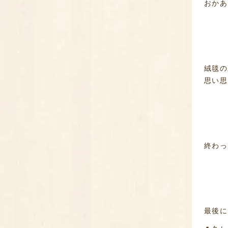
おかあ
絨毯の
思い思
終わっ
最後に