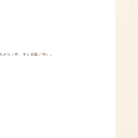
。
 ちから／作、ＢＬ出版／刊）