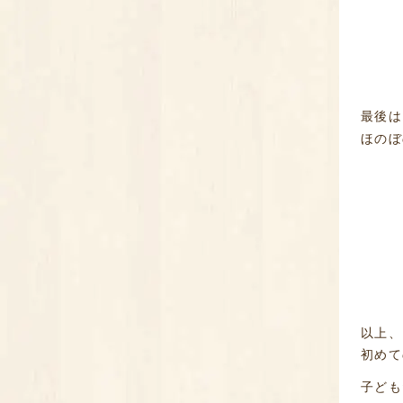
最後は
ほのぼ
以上、
初めて
子ども