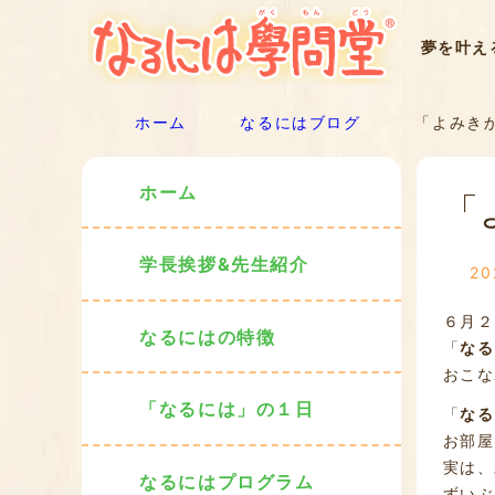
夢を叶え
ホーム
なるにはブログ
「よみきか
ホーム
「
学長挨拶&先生紹介
2
６月２
なるにはの特徴
「
なる
おこな
「なるには」の１日
「
なる
お部屋
実は、
なるにはプログラム
ずいぶ