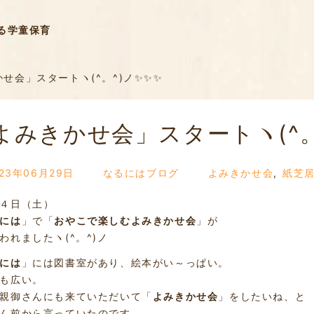
る学童保育
せ会」スタートヽ(^。^)ノ✨✨✨
よみきかせ会」スタートヽ(^。
023年06月29日
なるにはブログ
よみきかせ会
,
紙芝
４日（土）
には
」で「
おやこで楽しむよみきかせ会
」が
われましたヽ(^。^)ノ
には
」には図書室があり、絵本がい～っぱい。
も広い。
親御さんにも来ていただいて「
よみきかせ会
」をしたいね、と
ん前から言っていたのです。