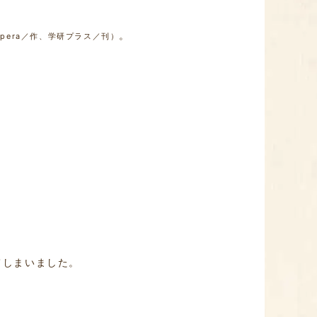
。
 tupera／作、学研プラス／刊）
てしまいました。