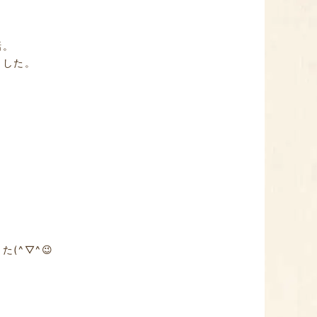
話。
ました。
(^▽^😉