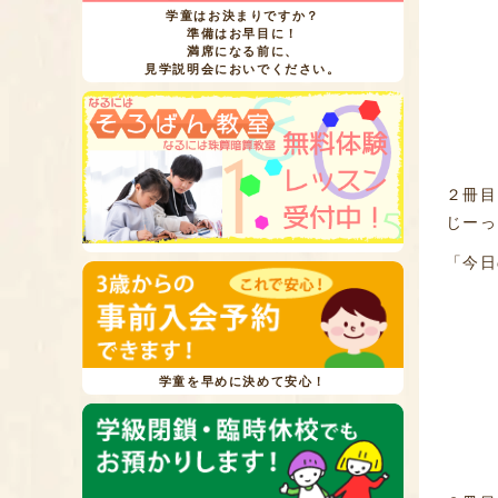
学童はお決まりですか？
準備はお早目に！
満席になる前に、
見学説明会においでください。
２冊目
じーっ
「今日
学童を早めに決めて安心！