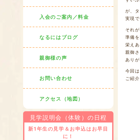
が、タ
入会のご案内／料金
実現で
それが
なるにはブログ
準備を
栄えあ
親御さ
親御様の声
ありが
今回は
お問い合わせ
ご紹介
アクセス（地図）
見学説明会（体験）の日程
新1年生の見学＆お申込はお早目
に！