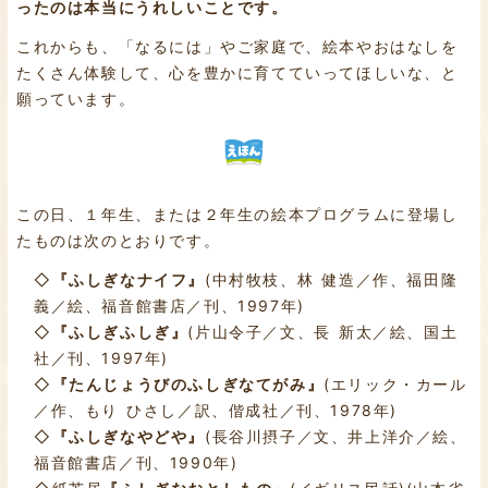
ったのは本当にうれしいことです。
これからも、「なるには」やご家庭で、絵本やおはなしを
たくさん体験して、心を豊かに育てていってほしいな、と
願っています。
この日、１年生、または２年生の絵本プログラムに登場し
たものは次のとおりです。
◇
『ふしぎなナイフ』
(中村牧枝、林 健造／作、福田隆
義／絵、福音館書店／刊、1997年)
◇
『ふしぎふしぎ』
(片山令子／文、長 新太／絵、国土
社／刊、1997年)
◇
『たんじょうびのふしぎなてがみ』
(エリック・カール
／作、もり ひさし／訳、偕成社／刊、1978年)
◇
『ふしぎなやどや』
(長谷川摂子／文、井上洋介／絵、
福音館書店／刊、1990年)