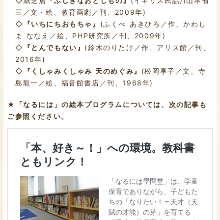
◇紙芝居
『ふしぎなおとしもの』
(イギリス民話)(山本省
三／文・絵、教育画劇／刊、2009年)
◇
『いちにちおもちゃ』
(ふくべ あきひろ／作、かわし
ま ななえ／絵、PHP研究所／刊、2009年)
◇
『とんでもない』
(鈴木のりたけ／作、アリス館／刊、
2016年)
◇
『くしゃみくしゃみ 天のめぐみ』
(松岡享子／文、寺
島龍一／絵、福音館書店／刊、1968年)
★「なるには」の絵本プログラムについては、次の記事も
ご参照ください。