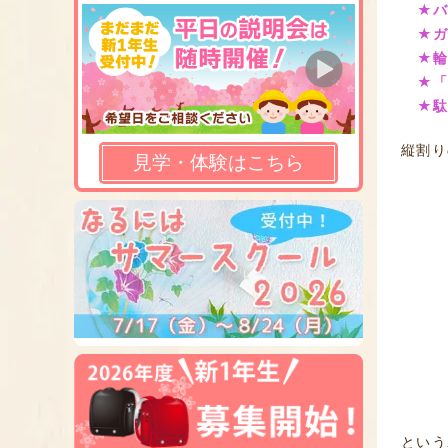
★バ
★
★
★
★
縦割り
見学・体験はこちら
という