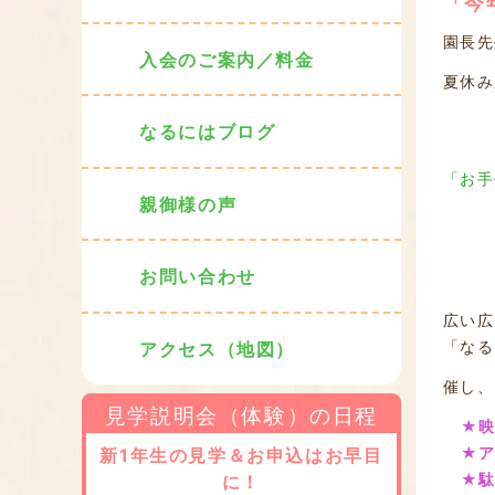
「今
園長先
入会のご案内／料金
夏休み
なるにはブログ
「お手
親御様の声
お問い合わせ
広い広
「なる
アクセス（地図）
催し、
見学説明会（体験）の日程
★
★ア
新1年生の見学＆お申込はお早目
★
に！