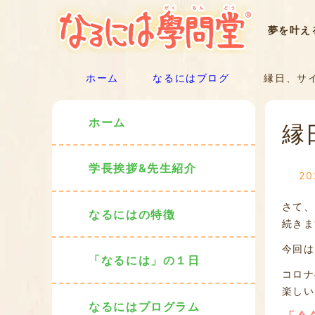
夢を叶え
ホーム
なるにはブログ
縁日、サイ
ホーム
縁
学長挨拶&先生紹介
2
さて、
なるにはの特徴
続きま
今回は
「なるには」の１日
コロナ
楽しい
なるにはプログラム