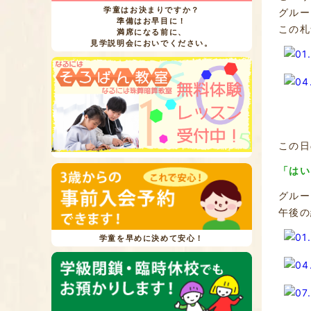
学童はお決まりですか？
グルー
準備はお早目に！
この札
満席になる前に、
見学説明会においでください。
この日
「はい
グルー
午後の
学童を早めに決めて安心！