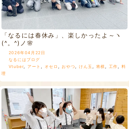
「なるには春休み」、楽しかったよ～ヽ
(^。^)ノ🌸
2026年04月22日
なるにはブログ
Vtuber
,
アート
,
オセロ
,
おやつ
,
けん玉
,
将棋
,
工作
,
料
理