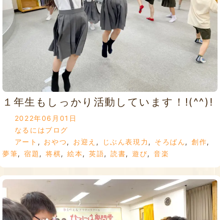
１年生もしっかり活動しています！!(^^)!
2022年06月01日
なるにはブログ
アート
,
おやつ
,
お迎え
,
じぶん表現力
,
そろばん
,
創作
,
夢筆
,
宿題
,
将棋
,
絵本
,
英語
,
読書
,
遊び
,
音楽