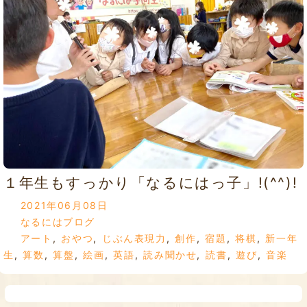
１年生もすっかり「なるにはっ子」!(^^)!
2021年06月08日
なるにはブログ
アート
,
おやつ
,
じぶん表現力
,
創作
,
宿題
,
将棋
,
新一年
生
,
算数
,
算盤
,
絵画
,
英語
,
読み聞かせ
,
読書
,
遊び
,
音楽