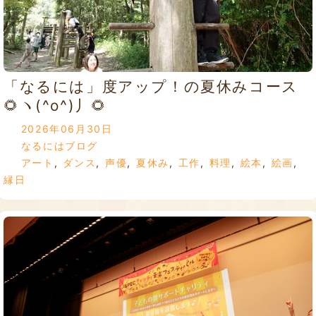
「なるには」度アップ！の夏休みコース
🌻ヽ(^o^)丿🌻
2026年06月30日
なるにはブログ
アート
,
ダンス
,
声優
,
夏休み
,
工作
,
料理
,
絵本
,
絵画
,
縁日