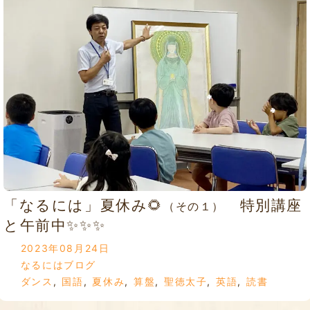
「なるには」夏休み🌻
特別講座
（その１）
と午前中✨✨✨
2023年08月24日
なるにはブログ
ダンス
,
国語
,
夏休み
,
算盤
,
聖徳太子
,
英語
,
読書