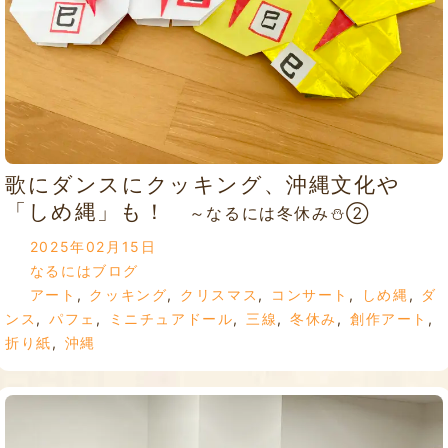
歌にダンスにクッキング、沖縄文化や
「しめ縄」も！
～なるには冬休み⛄②
2025年02月15日
なるにはブログ
アート
,
クッキング
,
クリスマス
,
コンサート
,
しめ縄
,
ダ
ンス
,
パフェ
,
ミニチュアドール
,
三線
,
冬休み
,
創作アート
,
折り紙
,
沖縄