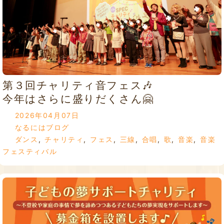
第３回チャリティ音フェス🎶
今年はさらに盛りだくさん🤗
2026年04月07日
なるにはブログ
ダンス
,
チャリティ
,
フェス
,
三線
,
合唱
,
歌
,
音楽
,
音楽
フェスティバル