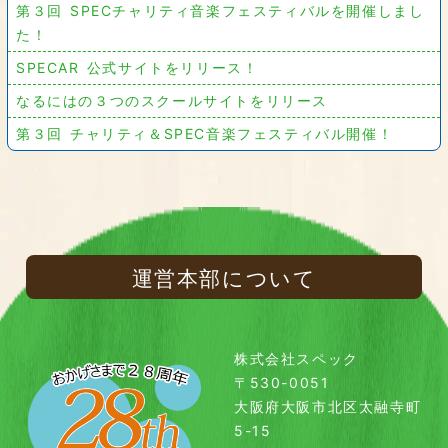
第３回 SPECチャリティ音楽フェスティバルを開催しまし
た！
SPECAR 公式サイトをリリース！
なるにはの３つのスクールサイトをリリース
第３回 チャリティ＆SPEC音楽フェスティバル開催！
運営本部について
株式会社スペック
〒530-0051
大阪府大阪市北区太融寺町
5-15