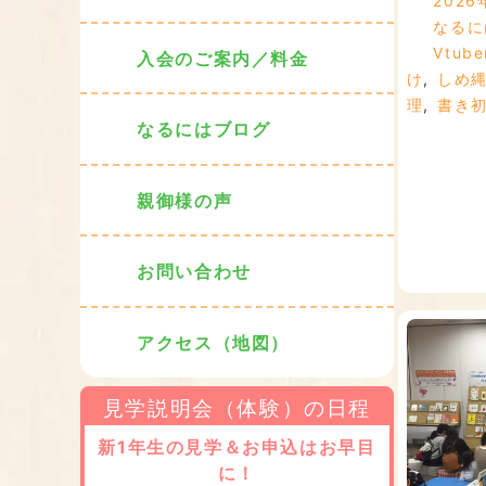
2026
なるに
Vtube
入会のご案内／料金
け
,
しめ
理
,
書き
なるにはブログ
親御様の声
お問い合わせ
アクセス（地図）
見学説明会（体験）の日程
新1年生の見学＆お申込はお早目
に！