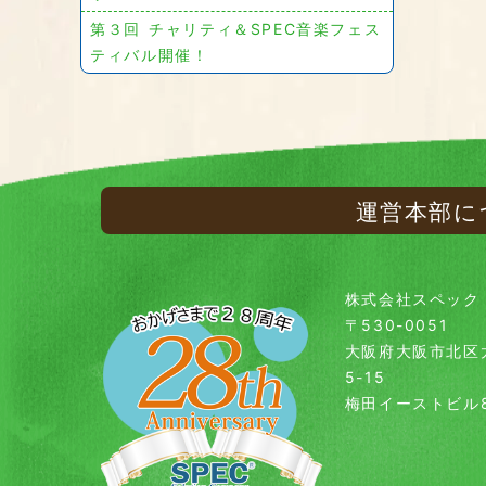
第３回 チャリティ＆SPEC音楽フェス
ティバル開催！
運営本部に
株式会社スペック
〒530-0051
大阪府大阪市北区
5-15
梅田イーストビル