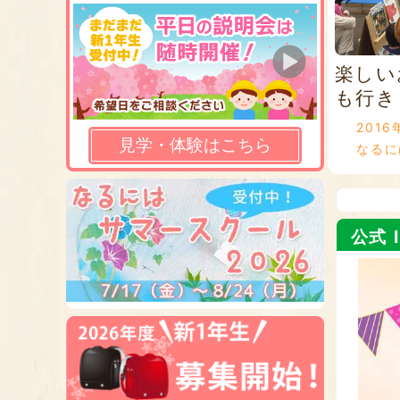
楽しい
も行き
2016
見学・体験はこちら
なるに
公式 I