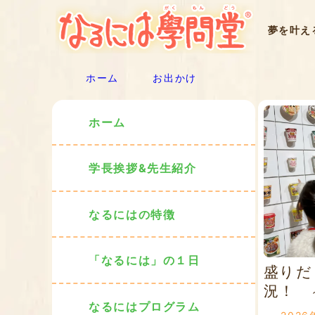
夢を叶え
ホーム
お出かけ
ホーム
学長挨拶&先生紹介
なるにはの特徴
「なるには」の１日
盛りだ
況！
なるにはプログラム