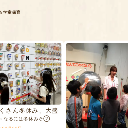
る学童保育
くさん冬休み、大盛
～なるには冬休み⛄②