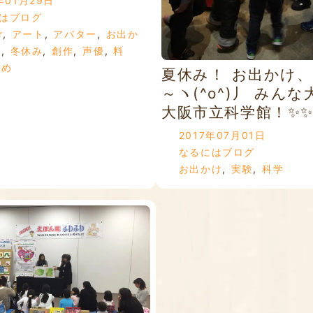
年01月29日
はブログ
r
,
アート
,
アバター
,
お出か
縄
,
冬休み
,
創作
,
声優
,
料
初め
夏休み！ お出かけ
～ヽ(^o^)丿 みん
大阪市立科学館！✨
2017年07月01日
なるにはブログ
お出かけ
,
実験
,
科学