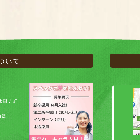
ついて
太融寺町
8階